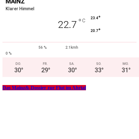
MAINZ
Klarer Himmel
°
23.4
°
C
22.7
°
20.7
56 %
2.1kmh
0 %
DO.
FR.
SA.
SO.
MO.
30
°
29
°
30
°
33
°
31
°
Das Mainz&-Dossier zur Flut im Ahrtal