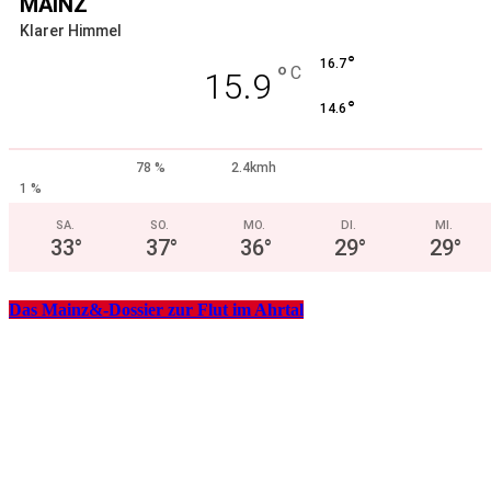
MAINZ
Klarer Himmel
°
16.7
°
C
15.9
°
14.6
78 %
2.4kmh
1 %
SA.
SO.
MO.
DI.
MI.
33
°
37
°
36
°
29
°
29
°
Das Mainz&-Dossier zur Flut im Ahrtal