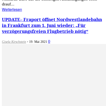
drauf...
Weiterlesen
UPDATE– Fraport öffnet Nordwestlandebahn
in Frankfurt zum 1. Juni wieder: „Für
verzögerungsfreien Flugbetrieb nötig“
-
0
Gisela Kirschstein
19. Mai 2021