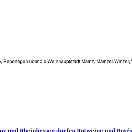
WISSEN&
VERKEHR&
FLUT AHRTAL&
NA
, Reportagen über die Weinhauptstadt Mainz, Mainzer Winzer, 
inz und Rheinhessen dürfen Rotweine und Rosés 