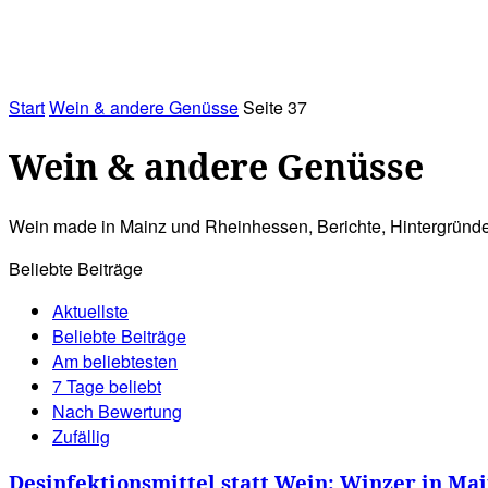
RATHAUS&
ALLES&
MITGLIEDSKONTO
Start
Wein & andere Genüsse
Seite 37
Wein & andere Genüsse
Wein made in Mainz und Rheinhessen, Berichte, Hintergründe
Beliebte Beiträge
Aktuellste
Beliebte Beiträge
Am beliebtesten
7 Tage beliebt
Nach Bewertung
Zufällig
Desinfektionsmittel statt Wein: Winzer in Ma