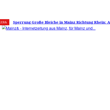
7. August 2026
Mainz
C
17.9
Sperrung Große Bleiche in Mainz Richtung Rhein: 
KER&
verwirrt, Mainzer stinksauer – Haben die Mainzer 
gestimmt?