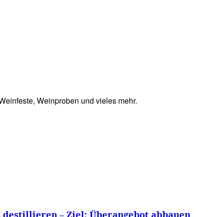
RRETEI&
WEIN&
SPONSORED&
WERBEN AUF
Weinfeste, Weinproben und vieles mehr.
destillieren – Ziel: Überangebot abbauen