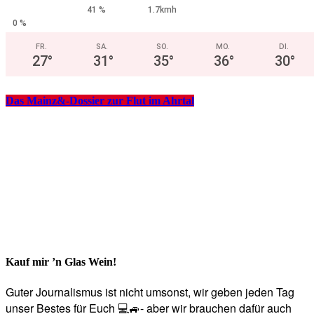
41 %
1.7kmh
0 %
FR.
SA.
SO.
MO.
DI.
27
°
31
°
35
°
36
°
30
°
Das Mainz&-Dossier zur Flut im Ahrtal
Kauf mir ’n Glas Wein!
Guter Journalismus ist nicht umsonst, wir geben jeden Tag
unser Bestes für Euch 💻🚙- aber wir brauchen dafür auch