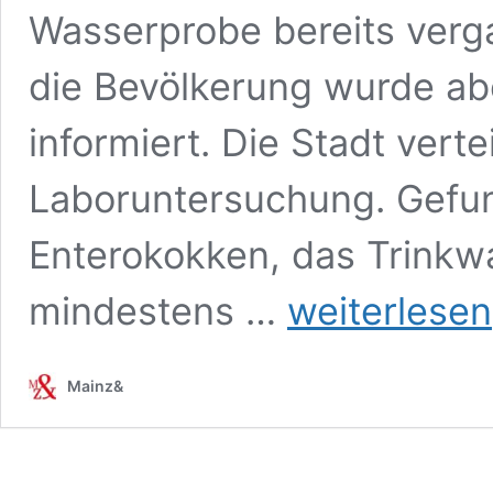
Wasserprobe bereits ver
die Bevölkerung wurde ab
informiert. Die Stadt vert
Laboruntersuchung. Gefu
Enterokokken, das Trinkw
Leitungswasser
mindestens …
weiterlesen
in
Wiesbaden
schon
Mainz&
länger
mit
Enterokokken
verunreinigt
–