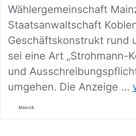
Wählergemeinschaft Mainz,
Staatsanwaltschaft Koblen
Geschäftskonstrukt rund 
sei eine Art „Strohmann-
und Ausschreibungspflicht
M
umgehen. Die Anzeige …
e
W
G
Mainz&
i
Z
M
il
–