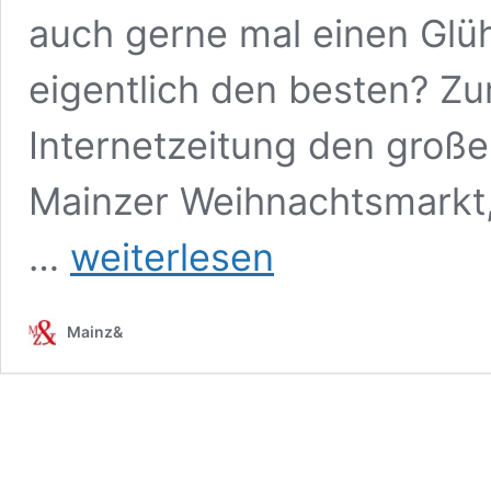
auch gerne mal einen Glüh
eigentlich den besten? Z
Internetzeitung den groß
Mainzer Weihnachtsmarkt, 
Mainz&-
…
weiterlesen
Glühweintest
2025:
Höchstes
Mainz&
Niveau
und
Aromenkino
–
Für
jede
Gemütslage