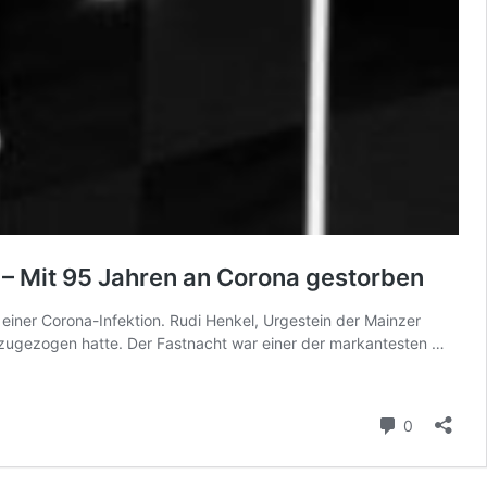
 – Mit 95 Jahren an Corona gestorben
einer Corona-Infektion. Rudi Henkel, Urgestein der Mainzer
Ur-
us zugezogen hatte. Der Fastnacht war einer der markantesten …
Fastn
Botsc
des
Kommenta
0
Humor
MCV-
Ehren