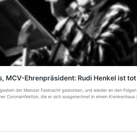
, MCV-Ehrenpräsident: Rudi Henkel ist tot
rgestein der Mainzer Fastnacht gestorben, und wieder an den Folgen 
einer Coronainfektion, die er sich ausgerechnet in einem Krankenha