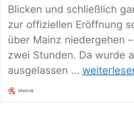
Blicken und schließlich ga
zur offiziellen Eröffnung s
über Mainz niedergehen –
zwei Stunden. Da wurde au
„Helaaf“
ausgelassen …
weiterlese
auf
Rheinland-
Pfalz
Mainz&
–
Großes
Landesfest
RLPTag
2022
in
Mainz