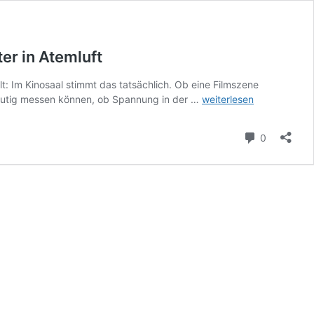
er in Atemluft
: Im Kinosaal stimmt das tatsächlich. Ob eine Filmszene
Kinosaal:
indeutig messen können, ob Spannung in der …
weiterlesen
Spannung
liegt
Kommenta
0
tatsächlich
buchstäblich
in
der
Luft
–
Uni
Mainz
maß
Muster
in
Atemluft