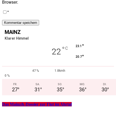
Browser.
*
MAINZ
Klarer Himmel
°
23.1
°
C
22
°
20.7
47 %
1.8kmh
0 %
FR.
SA.
SO.
MO.
DI.
27
°
31
°
35
°
36
°
30
°
Das Mainz&-Dossier zur Flut im Ahrtal