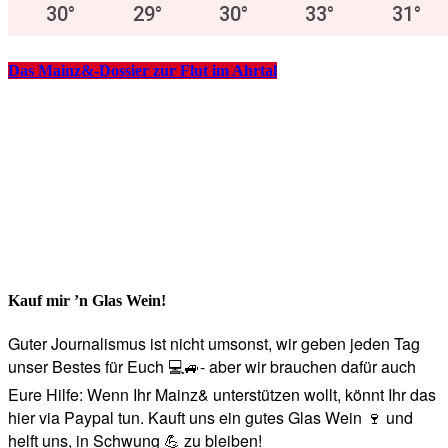
30
°
29
°
30
°
33
°
31
°
Das Mainz&-Dossier zur Flut im Ahrtal
Kauf mir ’n Glas Wein!
Guter Journalismus ist nicht umsonst, wir geben jeden Tag
unser Bestes für Euch 💻🚙- aber wir brauchen dafür auch
Eure Hilfe: Wenn Ihr Mainz& unterstützen wollt, könnt Ihr das
hier via Paypal tun. Kauft uns ein gutes Glas Wein 🍷 und
helft uns, in Schwung 💪 zu bleiben!