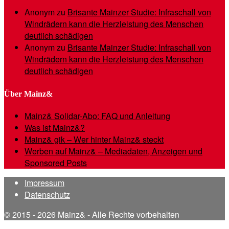
Anonym
zu
Brisante Mainzer Studie: Infraschall von
Windrädern kann die Herzleistung des Menschen
deutlich schädigen
Anonym
zu
Brisante Mainzer Studie: Infraschall von
Windrädern kann die Herzleistung des Menschen
deutlich schädigen
Über Mainz&
Mainz& Solidar-Abo: FAQ und Anleitung
Was ist Mainz&?
Mainz& gik – Wer hinter Mainz& steckt
Werben auf Mainz& – Mediadaten, Anzeigen und
Sponsored Posts
Impressum
Datenschutz
© 2015 - 2026 Mainz& - Alle Rechte vorbehalten