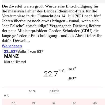
Die Zweifel waren groß: Würde eine Entschuldigung für
die massiven Fehler des Landes Rheinland-Pfalz für die
Versäumnisse in der Flutnacht des 14. Juli 2021 nach fünf
Jahren überhaupt noch etwas bringen - zumal, wenn sich
"der Falsche" entschuldigt? Vergangenen Dienstag lieferte
der neue Ministerpräsident Gordon Schnieder (CDU) die
lange geforderte Entschuldigung - und das Ahrtal feiert ihn
dafür. Derweil...
Weiterlesen
1
2
3
...
537
Seite 1 von 537
MAINZ
Klarer Himmel
°
23.4
°
C
22.7
°
20.7
56 %
2.1kmh
0 %
DO.
FR.
SA.
SO.
MO.