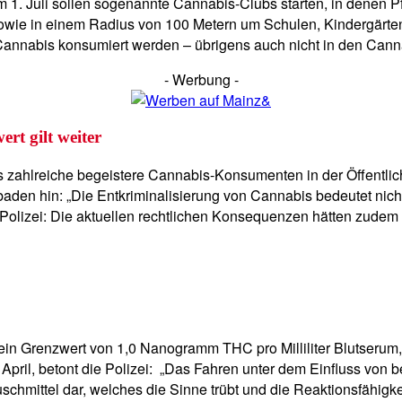
 1. Juli sollen sogenannte Cannabis-Clubs starten, in denen 
sowie in einem Radius von 100 Metern um Schulen, Kindergärten,
Cannabis konsumiert werden – übrigens auch nicht in den Cann
- Werbung -
rt gilt weiter
eits zahlreiche begeistere Cannabis-Konsumenten in der Öffentlic
esbaden hin: „Die Entkriminalisierung von Cannabis bedeutet ni
 Polizei: Die aktuellen rechtlichen Konsequenzen hätten zudem 
in Grenzwert von 1,0 Nanogramm THC pro Milliliter Blutserum, w
 April, betont die Polizei: „Das Fahren unter dem Einfluss von
chmittel dar, welches die Sinne trübt und die Reaktionsfähigkei