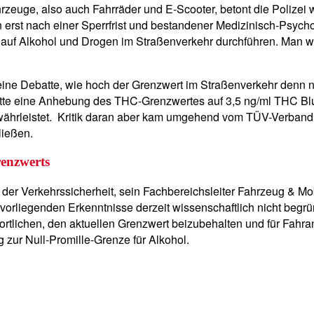
Fahrzeuge, also auch Fahrräder und E-Scooter, betont die Polizei
 erst nach einer Sperrfrist und bestandener Medizinisch-Psych
 auf Alkohol und Drogen im Straßenverkehr durchführen. Man wo
ine Debatte, wie hoch der Grenzwert im Straßenverkehr denn nu
tte eine Anhebung des THC-Grenzwertes auf 3,5 ng/ml THC Blu
währleistet. Kritik daran aber kam umgehend vom TÜV-Verband:
ließen.
enzwerts
er Verkehrssicherheit, sein Fachbereichsleiter Fahrzeug & Mobi
orliegenden Erkenntnisse derzeit wissenschaftlich nicht begründ
ortlichen, den aktuellen Grenzwert beizubehalten und für Fahra
zur Null-Promille-Grenze für Alkohol.