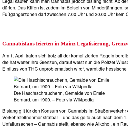
Legal kaufen kann man Cannabis jedoch bislang nicht: Ab dem
dürfen. Das Kiffen ist zudem im Beisein von Minderjährigen, 
Fußgängerzonen darf zwischen 7.00 Uhr und 20.00 Uhr kein 
Cannabisfans feierten in Mainz Legalisierung, Grenzwe
Am 1. April trafen sich trotz all der komplizierten Regeln ber
die hat weiter ihre Grenzen, darauf weist nun die Polizei Wi
Einfluss von THC unproblematisch wird“, warnt die hessische
Die Haschischraucherin, Gemälde von Emile
Bernard, um 1900. – Foto via Wikipedia
Bislang gilt für den Konsum von Cannabis im Straßenverkehr e
Verkehrsteilnehmer strafbar – und das gelte auch nach dem 1.
Unfallursachen – Cannabis stellt, ebenso wie Alkohol, ein Raus