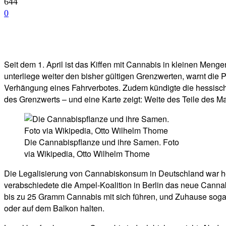
644
0
Facebook
Twitter
Telegram
WhatsA
Seit dem 1. April ist das Kiffen mit Cannabis in kleinen Meng
unterliege weiter den bisher gültigen Grenzwerten, warnt die
Verhängung eines Fahrverbotes. Zudem kündigte die hessisch
des Grenzwerts – und eine Karte zeigt: Weite des Teile des Mai
Die Cannabispflanze und ihre Samen. Foto
via Wikipedia, Otto Wilhelm Thome
Die Legalisierung von Cannabiskonsum in Deutschland war heft
verabschiedete die Ampel-Koalition in Berlin das neue Cannab
bis zu 25 Gramm Cannabis mit sich führen, und Zuhause soga
oder auf dem Balkon halten.