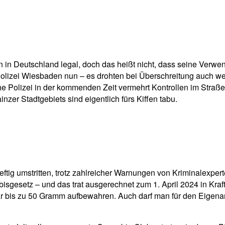
pp
Email
Drucken
en in Deutschland legal, doch das heißt nicht, dass seine Verwe
 Polizei Wiesbaden nun – es drohten bei Überschreitung auch w
e Polizei in der kommenden Zeit vermehrt Kontrollen im Straß
nzer Stadtgebiets sind eigentlich fürs Kiffen tabu.
ig umstritten, trotz zahlreicher Warnungen von Kriminalexpert
isgesetz – und das trat ausgerechnet zum 1. April 2024 in Kra
r bis zu 50 Gramm aufbewahren. Auch darf man für den Eigena