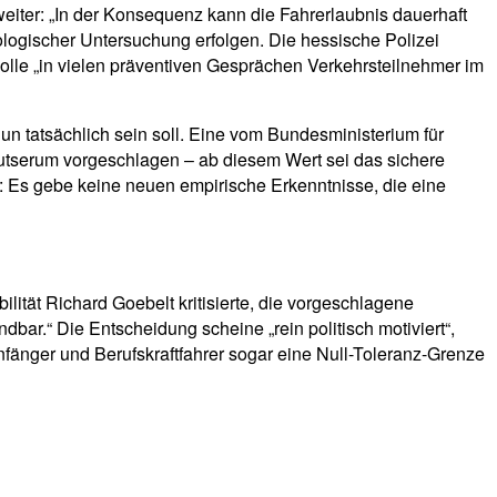
 weiter: „In der Konsequenz kann die Fahrerlaubnis dauerhaft
ologischer Untersuchung erfolgen. Die hessische Polizei
lle „in vielen präventiven Gesprächen Verkehrsteilnehmer im
n tatsächlich sein soll. Eine vom Bundesministerium für
tserum vorgeschlagen – ab diesem Wert sei das sichere
 Es gebe keine neuen empirische Erkenntnisse, die eine
lität Richard Goebelt kritisierte, die vorgeschlagene
bar.“ Die Entscheidung scheine „rein politisch motiviert“,
nfänger und Berufskraftfahrer sogar eine Null-Toleranz-Grenze