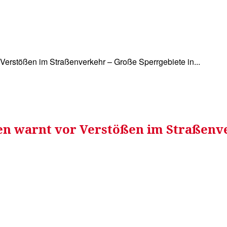
WISSEN&
VERKEHR&
FLUT AHRTAL&
NA
Verstößen im Straßenverkehr – Große Sperrgebiete in...
en warnt vor Verstößen im Straßenve