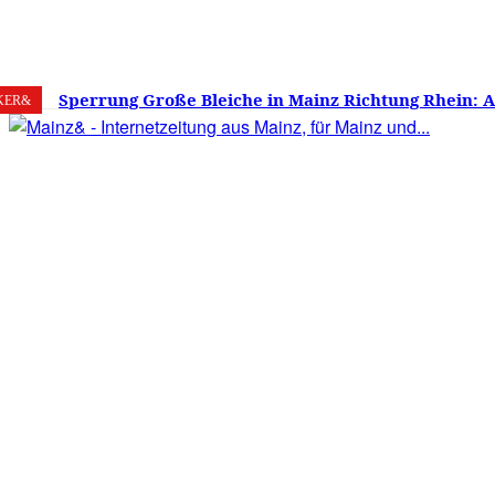
7. August 2026
Mainz
C
25.6
Sperrung Große Bleiche in Mainz Richtung Rhein: 
KER&
verwirrt, Mainzer stinksauer – Haben die Mainzer 
gestimmt?