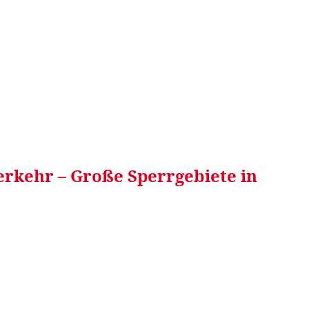
RRETEI&
WEIN&
SPONSORED&
WERBEN AUF
rkehr – Große Sperrgebiete in