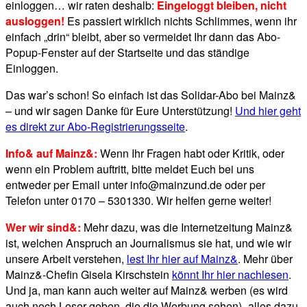
einloggen… wir raten deshalb:
Eingeloggt bleiben, nicht
ausloggen!
Es passiert wirklich nichts Schlimmes, wenn ihr
einfach „drin“ bleibt, aber so vermeidet Ihr dann das Abo-
Popup-Fenster auf der Startseite und das ständige
Einloggen.
Das war’s schon! So einfach ist das Solidar-Abo bei Mainz&
– und wir sagen Danke für Eure Unterstützung!
Und hier geht
es direkt zur Abo-Registrierungsseite
.
Info& auf Mainz&:
Wenn Ihr Fragen habt oder Kritik, oder
wenn ein Problem auftritt, bitte meldet Euch bei uns
entweder per Email unter info@mainzund.de oder per
Telefon unter 0170 – 5301330. Wir helfen gerne weiter!
Wer wir sind&:
Mehr dazu, was die Internetzeitung Mainz&
ist, welchen Anspruch an Journalismus sie hat, und wie wir
unsere Arbeit verstehen,
lest Ihr hier auf Mainz&
. Mehr über
Mainz&-Chefin Gisela Kirschstein
könnt Ihr hier nachlesen
.
Und ja, man kann auch weiter auf Mainz& werben (es wird
auch noch Leser geben, die die Werbung sehen)- alles dazu