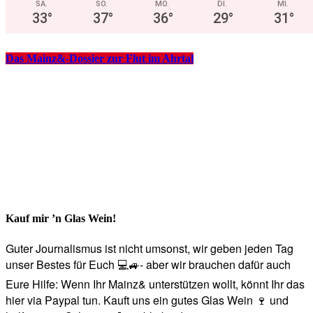
SA.
SO.
MO.
DI.
MI.
33
°
37
°
36
°
29
°
31
°
Das Mainz&-Dossier zur Flut im Ahrtal
Kauf mir ’n Glas Wein!
Guter Journalismus ist nicht umsonst, wir geben jeden Tag
unser Bestes für Euch 💻🚙- aber wir brauchen dafür auch
Eure Hilfe: Wenn Ihr Mainz& unterstützen wollt, könnt Ihr das
hier via Paypal tun. Kauft uns ein gutes Glas Wein 🍷 und