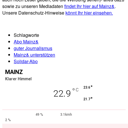
sowie zu unseren Mediadaten
findet Ihr hier auf Mainz&
.
Unsere Datenschutz-Hinweise
könnt Ihr hier einsehen.
Schlagworte
Abo Mainz&
guter Journalismus
Mainz& unterstützen
Solidar-Abo
MAINZ
Klarer Himmel
°
23.6
°
C
22.9
°
21.7
49 %
3.1kmh
2 %