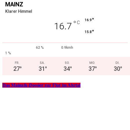
MAINZ
Klarer Himmel
°
16.9
°
C
16.7
°
15.8
62 %
0.9kmh
1 %
FR.
SA.
SO.
MO.
DI.
27
°
31
°
34
°
37
°
30
°
Das Mainz&-Dossier zur Flut im Ahrtal