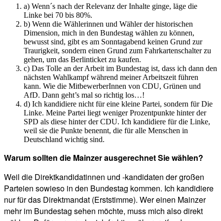
a) Wenn´s nach der Relevanz der Inhalte ginge, läge die
Linke bei 70 bis 80%.
b) Wenn die Wählerinnen und Wähler der historischen
Dimension, mich in den Bundestag wählen zu können,
bewusst sind, gibt es am Sonntagabend keinen Grund zur
Traurigkeit, sondern einen Grund zum Fahrkartenschalter zu
gehen, um das Berlinticket zu kaufen.
c) Das Tolle an der Arbeit im Bundestag ist, dass ich dann den
nächsten Wahlkampf während meiner Arbeitszeit führen
kann. Wie die MitbewerberInnen von CDU, Grünen und
AfD. Dann geht’s mal so richtig los…!
d) Ich kandidiere nicht für eine kleine Partei, sondern für Die
Linke. Meine Partei liegt weniger Prozentpunkte hinter der
SPD als diese hinter der CDU. Ich kandidiere für die Linke,
weil sie die Punkte benennt, die für alle Menschen in
Deutschland wichtig sind.
Warum sollten die Mainzer ausgerechnet Sie wählen?
Weil die Direktkandidatinnen und -kandidaten der großen
Parteien sowieso in den Bundestag kommen. Ich kandidiere
nur für das Direktmandat (Erststimme). Wer einen Mainzer
mehr im Bundestag sehen möchte, muss mich also direkt