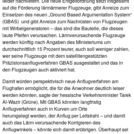
leider nachliefern. Die neue Entgeltordnung setzt insgesamt
auf die Förderung lärmärmerer Flugzeuge, gibt Anreize zum
Einsetzen des neuen „Ground Based Argumentation System“
(GBAS) und gibt Anreize zum Nachrüsten von Flugzeugen
mit Wirbelgeneratoren – das sind die Bauteile, die dieses
laute Pfeifen verursachen. Lärmverursachende Flugzeuge
werden künftig nach Angaben des Ministeriums um
durchschnittlich 15 Prozent teurer, auch soll weniger zahlen,
wer seine Flugzeuge mit dem satellitengestützten
Präzisionsanflugverfahren GBAS ausgestattet und das in
den Flugzeugen auch aktiviert hat.
Damit würden perspektivisch neue Anflugverfahren am
Flughafen ermöglicht, die für die Anwohner deutlich leiser
werden könnten, sagte der hessische Verkehrsminister Tarek
Al-Wazir (Grüne). Mit GBAS könnten langfristig
Anflugverfahren auch in Kurven um Orte
herumgelegt werden, der Anflug per Leitstrahl – und damit
auch das Lärm verursachende Korrigieren des
Anflugwinkels – könnte sich damit erübrigen. Überhaupt sei