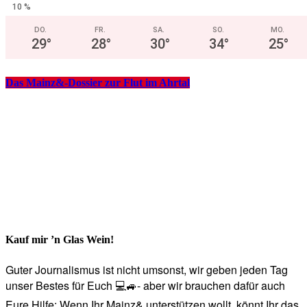
10 %
DO.
FR.
SA.
SO.
MO.
29
°
28
°
30
°
34
°
25
°
Das Mainz&-Dossier zur Flut im Ahrtal
Kauf mir ’n Glas Wein!
Guter Journalismus ist nicht umsonst, wir geben jeden Tag
unser Bestes für Euch 💻🚙- aber wir brauchen dafür auch
Eure Hilfe: Wenn Ihr Mainz& unterstützen wollt, könnt Ihr das