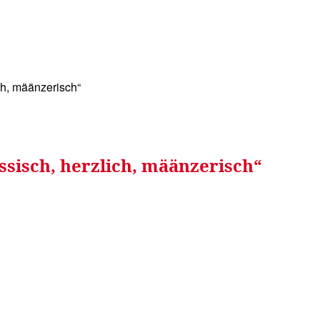
WISSEN&
VERKEHR&
FLUT AHRTAL&
NA
ch, määnzerisch“
ssisch, herzlich, määnzerisch“