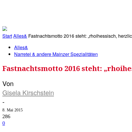
RATHAUS&
ALLES&
MITGLIEDSKONTO
Start
Alles&
Fastnachtsmotto 2016 steht: „rhoihessisch, herzli
Alles&
Narretei & andere Mainzer Spezialitäten
Fastnachtsmotto 2016 steht: „rhoihe
Von
Gisela Kirschstein
-
8. Mai 2015
286
0