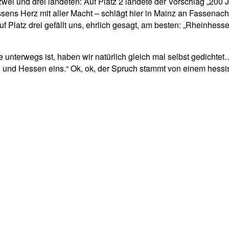
 zwei und drei landeten: Auf Platz 2 landete der Vorschlag „20
hessens Herz mit aller Macht – schlägt hier in Mainz an Fassenac
uf Platz drei gefällt uns, ehrlich gesagt, am besten: „Rheinhess
e unterwegs ist, haben wir natürlich gleich mal selbst gedich
in und Hessen eins.“ Ok, ok, der Spruch stammt von einem hess