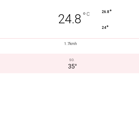
°
26.8
°
C
24.8
°
24
1.7kmh
SO.
35
°