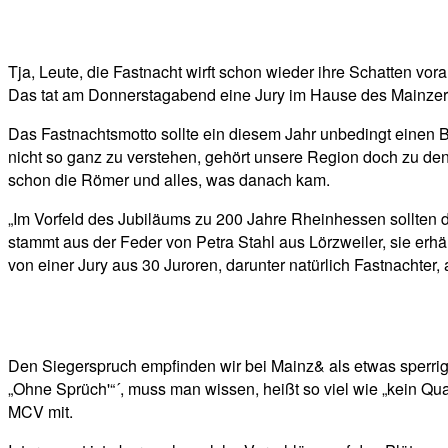
Facebook
Twitter
Telegram
WhatsA
Tja, Leute, die Fastnacht wirft schon wieder ihre Schatten vo
Das tat am Donnerstagabend eine Jury im Hause des Mainzer C
Das Fastnachtsmotto sollte ein diesem Jahr unbedingt einen 
nicht so ganz zu verstehen, gehört unsere Region doch zu den
schon die Römer und alles, was danach kam.
„Im Vorfeld des Jubiläums zu 200 Jahre Rheinhessen sollten 
stammt aus der Feder von Petra Stahl aus Lörzweiler, sie erh
von einer Jury aus 30 Juroren, darunter natürlich Fastnachter
Den Siegerspruch empfinden wir bei Mainz& als etwas sperrig
„Ohne Sprüch'“´, muss man wissen, heißt so viel wie „kein Qua
MCV mit.