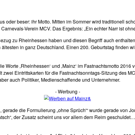
pp
Email
Drucken
raus oder beser: ihr Motto. Mitten im Sommer wird traditionell 
arnevals-Verein MCV. Das Ergebnis: „Ein echter Narr ist ohne 
Bezug zu Rheinhessen haben und diesen Begriff auch enthalten -
 ältesten in ganz Deutschland. Einen 200. Geburtstag finden wi
die Worte ‚Rheinhessen‘ und ‚Mainz‘ im Fastnachtsmotto 2016 v
ält zwei Eintrittskarten für die Fastnachtsonntags-Sitzung des
, aber auch Politiker, Medienschaffende und Unternehmer.
- Werbung -
, gerade die Formulierung „ohne Sprüch'“ wurde gerade von Jou
tsch“, der Zusatz scheint uns vor allem dem Reim geschuldet… D