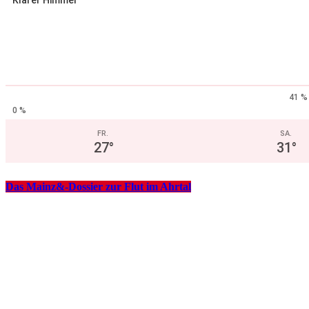
41 %
0 %
FR.
SA.
27
°
31
°
Das Mainz&-Dossier zur Flut im Ahrtal