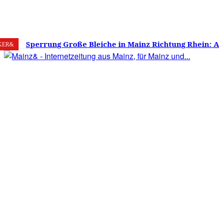
7. August 2026
Mainz
C
24.8
Sperrung Große Bleiche in Mainz Richtung Rhein: 
KER&
verwirrt, Mainzer stinksauer – Haben die Mainzer 
gestimmt?