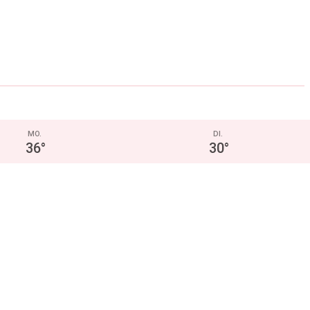
MO.
DI.
36
°
30
°