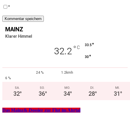
*
MAINZ
Klarer Himmel
°
33.5
°
C
32.2
°
30
24 %
1.2kmh
6 %
SA.
SO.
MO.
DI.
MI.
32
°
36
°
34
°
28
°
31
°
Das Mainz&-Dossier zur Flut im Ahrtal