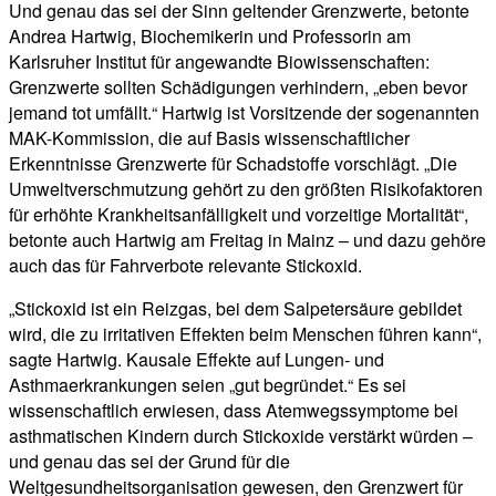
Und genau das sei der Sinn geltender Grenzwerte, betonte
Andrea Hartwig, Biochemikerin und Professorin am
Karlsruher Institut für angewandte Biowissenschaften:
Grenzwerte sollten Schädigungen verhindern, „eben bevor
jemand tot umfällt.“ Hartwig ist Vorsitzende der sogenannten
MAK-Kommission, die auf Basis wissenschaftlicher
Erkenntnisse Grenzwerte für Schadstoffe vorschlägt. „Die
Umweltverschmutzung gehört zu den größten Risikofaktoren
für erhöhte Krankheitsanfälligkeit und vorzeitige Mortalität“,
betonte auch Hartwig am Freitag in Mainz – und dazu gehöre
auch das für Fahrverbote relevante Stickoxid.
„Stickoxid ist ein Reizgas, bei dem Salpetersäure gebildet
wird, die zu irritativen Effekten beim Menschen führen kann“,
sagte Hartwig. Kausale Effekte auf Lungen- und
Asthmaerkrankungen seien „gut begründet.“ Es sei
wissenschaftlich erwiesen, dass Atemwegssymptome bei
asthmatischen Kindern durch Stickoxide verstärkt würden –
und genau das sei der Grund für die
Weltgesundheitsorganisation gewesen, den Grenzwert für