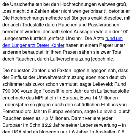
die Unsicherheiten bei den Hochrechnungen weltweit groß,
„das macht die Zahlen aber nicht weniger brisant“, betonte er.
Die Hochrechnungsmethode sei übrigens exakt dieselbe, mit
der auch Todesfälle durch Rauchen und Passivrauchen
berechnet würden, deshalb seien Aussagen wie die der 100
Lungenärzte kürzlich „einfach Unsinn“. Die Ärzte
rund um
den Lungenarzt Dieter Köhler
hatten in einem Papier unter
anderem behauptet, in ihren Praxen sähen sie zwar Tote
durch Rauchen, durch Luftverschmutzung jedoch nie.
Die neuesten Zahlen und Fakten legten hingegen nah, dass
der Einfluss der Umweltverschmutzung eben noch deutlich
schlimmer als zuvor schon vermutet, sagte Lelieveld: Rund
790.000 vorzeitige Todesfälle pro Jahr durch Luftschadstoffe
errechnete das MPI allein in Europa. Etwa 14 Millionen
Lebensjahre so gingen durch den schädlichen Einfluss von
Feinstaub pro Jahr in Europa verloren, sagte Lelieveld, durch
Rauchen seien es 7,2 Millionen. Damit verliere jeder
Europäer im Schnitt 2,2 Jahre seiner Lebenserwartung – in
den USA sind es hingegen nur 1,6 Jahre, in Australien 0,8