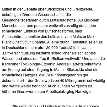
Mitten in der Debatte über Stickoxide und Grenzwerte,
bekräftigen führende Wissenschaftler die
Gesundheitsgefahren durch Luftschadstoffe. 8,8 Millionen
Menschen sterben pro Jahr weltweit vorzeitig durch den
schädlichen Einfluss von Luftschadstoffen, sagt
Atmosphärenchemiker Jos Lelieveld vom Mainzer Max-
Planck-Institut für Chemie. Alleine durch Feinstaub seien es
in Deutschland mehr als 120.000 Todesfälle im Jahr:
„Luftverschmutzung ist damit schädlicher als schlechtes
Wasser und eines der Top 5- Risiken weltweit.“ Und auch die
Karlsruher Toxikologie-Expertin Andrea Hartwig bekräftigte
am Freitag auf einer Tagung in Mainz: Stickoxide sind ein
schädliches Reizgas, die Gesundheitsgefahren gut
dokumentiert – der Grenzwert von 40 Mikrogramm sei wichtig
und werde weiter benötigt. Auch auf den Vergleich zu
höheren Grenzwerten am Arbeitsplatz ging Hartwig ein.
Wie gefährlich sind Luftschadstoffe wie Autoabgase,