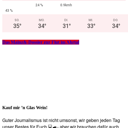
24 %
0.9kmh
43 %
SO.
MO.
DI.
MI.
DO.
35
°
34
°
31
°
33
°
34
°
Das Mainz&-Dossier zur Flut im Ahrtal
Kauf mir ’n Glas Wein!
Guter Journalismus ist nicht umsonst, wir geben jeden Tag
unser Bestes für Euch 💻🚙- aber wir brauchen dafür auch