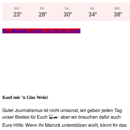
DO.
FR.
SA.
SO.
MO.
23
°
28
°
30
°
34
°
38
°
Das Mainz&-Dossier zur Flut im Ahrtal
Kauf mir ’n Glas Wein!
Guter Journalismus ist nicht umsonst, wir geben jeden Tag
unser Bestes für Euch 💻🚙- aber wir brauchen dafür auch
Eure Hilfe: Wenn Ihr Mainz& unterstützen wollt, könnt Ihr das