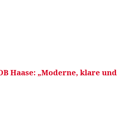
RRETEI&
WEIN&
SPONSORED&
WERBEN AUF
 OB Haase: „Moderne, klare und