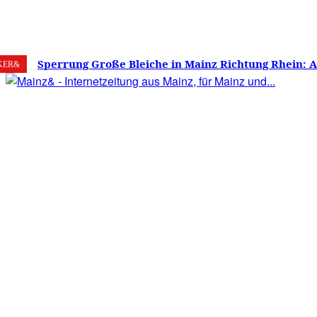
7. August 2026
Mainz
C
25.6
Sperrung Große Bleiche in Mainz Richtung Rhein: 
KER&
verwirrt, Mainzer stinksauer – Haben die Mainzer 
gestimmt?