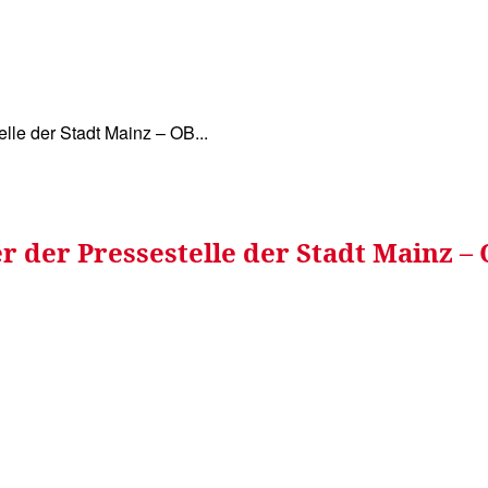
WISSEN&
VERKEHR&
FLUT AHRTAL&
NA
lle der Stadt Mainz – OB...
r der Pressestelle der Stadt Mainz –