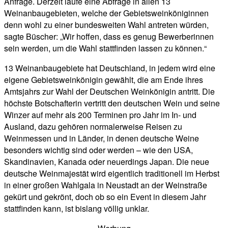
Anfrage. Derzeit laufe eine Abfrage in allen 13
Weinanbaugebieten, welche der Gebietsweinköniginnen
denn wohl zu einer bundesweiten Wahl antreten würden,
sagte Büscher: „Wir hoffen, dass es genug Bewerberinnen
sein werden, um die Wahl stattfinden lassen zu können.“
13 Weinanbaugebiete hat Deutschland, in jedem wird eine
eigene Gebietsweinkönigin gewählt, die am Ende ihres
Amtsjahrs zur Wahl der Deutschen Weinkönigin antritt. Die
höchste Botschafterin vertritt den deutschen Wein und seine
Winzer auf mehr als 200 Terminen pro Jahr im In- und
Ausland, dazu gehören normalerweise Reisen zu
Weinmessen und in Länder, in denen deutsche Weine
besonders wichtig sind oder werden – wie den USA,
Skandinavien, Kanada oder neuerdings Japan. Die neue
deutsche Weinmajestät wird eigentlich traditionell im Herbst
in einer großen Wahlgala in Neustadt an der Weinstraße
gekürt und gekrönt, doch ob so ein Event in diesem Jahr
stattfinden kann, ist bislang völlig unklar.