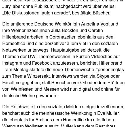
Jury, aber ohne Publikum, nachgedacht wird über vieles:
„Die Diskussionen laufen gerade“, bestätigte Büscher.
Die amtierende Deutsche Weinkönigin Angelina Vogt und
ihre Weinprinzessinnen Julia Böcklen und Carolin
Hillenbrand arbeiten in Coronazeiten ebenfalls aus dem
Homeoffice und sind derzeit vor allem viel in den sozialen
Netzwerken unterwegs. Hauptaufgabe sei derzeit, die
Themen der DWI-Themenwochen in kurzen Videoclips auf
Instagram und Facebook anzuteasern, berichtet Hillenbrand
– am Montag startete die neue Themenwoche #perlenimglas
zum Thema Winzersekt. Interviews werden via Skype oder
Facetime gegeben, statt Besuchen vor Ort oder dem Eröffnen
von Weinfesten und Messen wird nun digital und online für
deutsche Weine geworben.
Die Reichweite in den sozialen Meiden steige derzeit enorm,
berichtet auch die rheinhessische Weinkönigin Eva Müller,
die ebenfalls ihr Amt aus dem Homeoffice im elterlichen
Weingut in Wöllstein ausübt. Müller kann dem Rest ihres