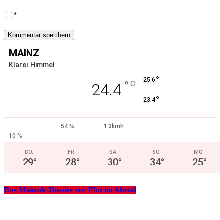
*
MAINZ
Klarer Himmel
°
25.6
°
C
24.4
°
23.4
54 %
1.3kmh
10 %
DO.
FR.
SA.
SO.
MO.
29
°
28
°
30
°
34
°
25
°
Das Mainz&-Dossier zur Flut im Ahrtal