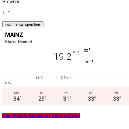
Browser.
*
MAINZ
Klarer Himmel
°
22
°
C
19.2
°
19.1
66 %
0.5kmh
0 %
MO.
DI.
MI.
DO.
FR.
34
°
29
°
31
°
33
°
33
°
Das Mainz&-Dossier zur Flut im Ahrtal