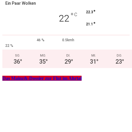
Ein Paar Wolken
°
22.3
°
C
22
°
21.1
46 %
0.5kmh
22 %
SO.
MO.
DI.
MI.
DO.
36
°
35
°
29
°
31
°
23
°
Das Mainz&-Dossier zur Flut im Ahrtal