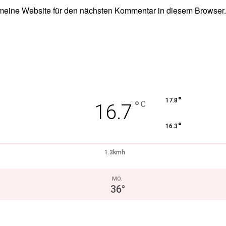
eine Website für den nächsten Kommentar in diesem Browser.
°
17.8
°
C
16.7
°
16.3
1.3kmh
MO.
36
°