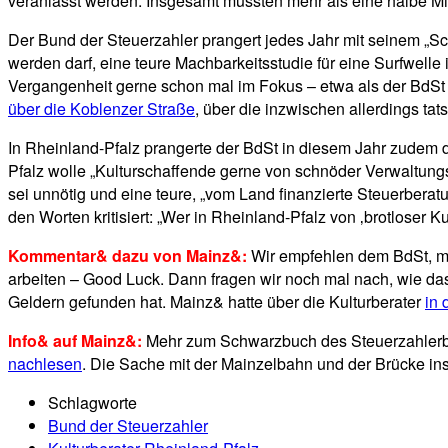
veranlasst werden. Insgesamt mussten mehr als eine halbe Mill
Der Bund der Steuerzahler prangert jedes Jahr mit seinem „S
werden darf, eine teure Machbarkeitsstudie für eine Surfwelle 
Vergangenheit gerne schon mal im Fokus – etwa als der BdSt
über die Koblenzer Straße
, über die inzwischen allerdings tats
In Rheinland-Pfalz prangerte der BdSt in diesem Jahr zudem d
Pfalz wolle „Kulturschaffende gerne von schnöder Verwaltungsar
sei unnötig und eine teure, „vom Land finanzierte Steuerberatu
den Worten kritisiert: „Wer in Rheinland-Pfalz von ‚brotloser 
Kommentar& dazu von Mainz&:
Wir empfehlen dem BdSt, mal
arbeiten – Good Luck. Dann fragen wir noch mal nach, wie da
Geldern gefunden hat. Mainz& hatte über die Kulturberater
in 
Info& auf Mainz&:
Mehr zum Schwarzbuch des Steuerzahlerbu
nachlesen
. Die Sache mit der Mainzelbahn und der Brücke in
Schlagworte
Bund der Steuerzahler