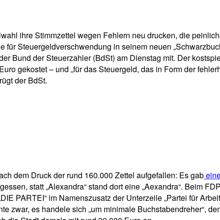
pp
Email
Drucken
ahl ihre Stimmzettel wegen Fehlern neu drucken, die peinlich
älle für Steuergeldverschwendung in seinem neuen „Schwarzbuch“ 
te der Bund der Steuerzahler (BdSt) am Dienstag mit. Der kosts
o gekostet – und „für das Steuergeld, das in Form der fehlerh
rügt der BdSt.
ach dem Druck der rund 160.000 Zettel aufgefallen: Es gab
eine
rgessen, statt „Alexandra“ stand dort eine „Aexandra“. Beim FD
ei „DIE PARTEI“ im Namenszusatz der Unterzeile „Partei für Arbei
etonte zwar, es handele sich „um minimale Buchstabendreher“, de