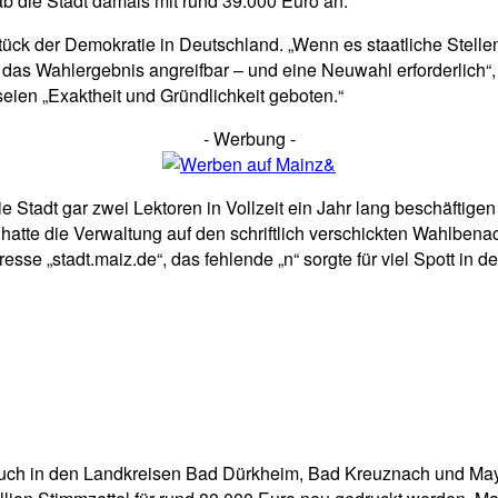
ab die Stadt damals mit rund 39.000 Euro an.
ck der Demokratie in Deutschland. „Wenn es staatliche Stellen
das Wahlergebnis angreifbar – und eine Neuwahl erforderlich“, 
eien „Exaktheit und Gründlichkeit geboten.“
- Werbung -
 Stadt gar zwei Lektoren in Vollzeit ein Jahr lang beschäftigen
atte die Verwaltung auf den schriftlich verschickten Wahlbena
sse „stadt.maiz.de“, das fehlende „n“ sorgte für viel Spott in 
a: Auch in den Landkreisen Bad Dürkheim, Bad Kreuznach und M