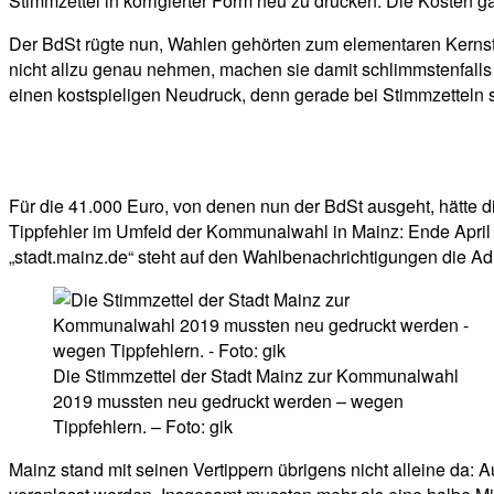
Stimmzettel in korrigierter Form neu zu drucken. Die Kosten g
Der BdSt rügte nun, Wahlen gehörten zum elementaren Kernstü
nicht allzu genau nehmen, machen sie damit schlimmstenfalls 
einen kostspieligen Neudruck, denn gerade bei Stimmzetteln s
Für die 41.000 Euro, von denen nun der BdSt ausgeht, hätte die
Tippfehler im Umfeld der Kommunalwahl in Mainz: Ende April h
„stadt.mainz.de“ steht auf den Wahlbenachrichtigungen die Adre
Die Stimmzettel der Stadt Mainz zur Kommunalwahl
2019 mussten neu gedruckt werden – wegen
Tippfehlern. – Foto: gik
Mainz stand mit seinen Vertippern übrigens nicht alleine d