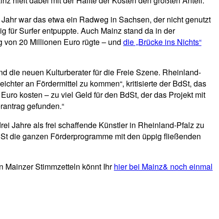
z hielt dabei mit der Hälfte der Kosten den größten Anteil.
Jahr war das etwa ein Radweg in Sachsen, der nicht genutzt
ig für Surfer entpuppte. Auch Mainz stand da in der
 von 20 Millionen Euro rügte – und
die „Brücke ins Nichts“
d die neuen Kulturberater für die Freie Szene. Rheinland-
ichter an Fördermittel zu kommen“, kritisierte der BdSt, das
Euro kosten – zu viel Geld für den BdSt, der das Projekt mit
erantrag gefunden.“
ei Jahre als frei schaffende Künstler in Rheinland-Pfalz zu
 BdSt die ganzen Förderprogramme mit den üppig fließenden
en Mainzer Stimmzetteln könnt Ihr
hier bei Mainz& noch einmal