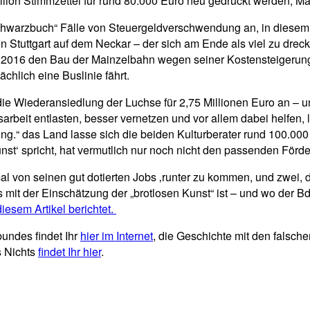
ion Stimmzettel für rund 80.000 Euro neu gedruckt werden, Main
chwarzbuch“ Fälle von Steuergeldverschwendung an, in diesem 
in Stuttgart auf dem Neckar – der sich am Ende als viel zu dreck
 2016 den Bau der Mainzelbahn wegen seiner Kostensteigerung
ächlich eine Buslinie fährt.
ie Wiederansiedlung der Luchse für 2,75 Millionen Euro an – un
beit entlasten, besser vernetzen und vor allem dabei helfen, le
ng.“ das Land lasse sich die beiden Kulturberater rund 100.000 
Kunst‘ spricht, hat vermutlich nur noch nicht den passenden Förd
 von seinen gut dotierten Jobs ‚runter zu kommen, und zwei, dr
s mit der Einschätzung der „brotlosen Kunst“ ist – und wo der
diesem Artikel berichtet.
ndes findet Ihr
hier im Internet
, die Geschichte mit den falsch
s Nichts
findet Ihr hier
.