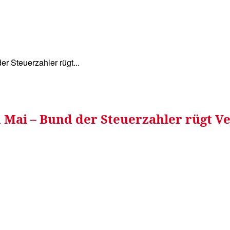
WISSEN&
VERKEHR&
FLUT AHRTAL&
NA
r Steuerzahler rügt...
m Mai – Bund der Steuerzahler rügt 