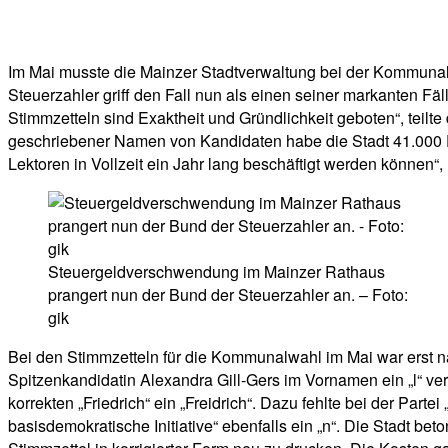
Facebook
Twitter
Telegram
WhatsA
Im Mai musste die Mainzer Stadtverwaltung bei der Kommunalw
Steuerzahler griff den Fall nun als einen seiner markanten F
Stimmzetteln sind Exaktheit und Gründlichkeit geboten“, teil
geschriebener Namen von Kandidaten habe die Stadt 41.000 Eur
Lektoren in Vollzeit ein Jahr lang beschäftigt werden können“, 
Steuergeldverschwendung im Mainzer Rathaus
prangert nun der Bund der Steuerzahler an. – Foto:
gik
Bei den Stimmzetteln für die Kommunalwahl im Mai war erst n
Spitzenkandidatin Alexandra Gill-Gers im Vornamen ein „l“ ve
korrekten „Friedrich“ ein „Freidrich“. Dazu fehlte bei der Part
basisdemokratische Initiative“ ebenfalls ein „n“. Die Stadt b