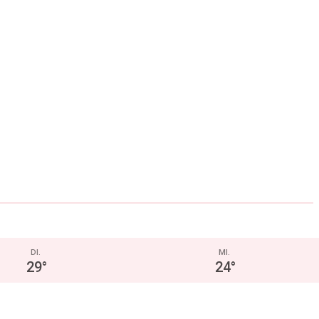
DI.
MI.
29
°
24
°