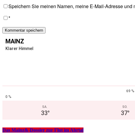
Speichern Sie meinen Namen, meine E-Mail-Adresse und m
*
MAINZ
Klarer Himmel
69 %
0 %
SA.
SO.
33
°
37
°
Das Mainz&-Dossier zur Flut im Ahrtal