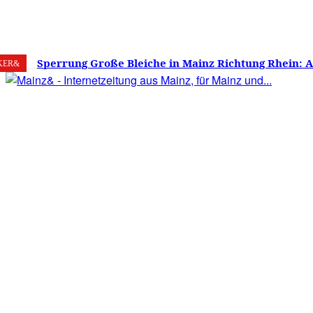
8. August 2026
Mainz
C
16.7
Sperrung Große Bleiche in Mainz Richtung Rhein: 
KER&
verwirrt, Mainzer stinksauer – Haben die Mainzer 
gestimmt?