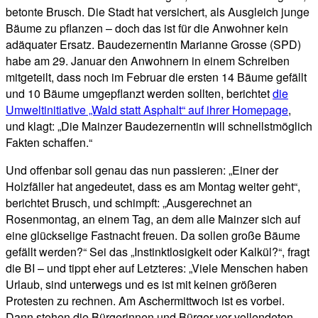
betonte Brusch. Die Stadt hat versichert, als Ausgleich junge
Bäume zu pflanzen – doch das ist für die Anwohner kein
adäquater Ersatz. Baudezernentin Marianne Grosse (SPD)
habe am 29. Januar den Anwohnern in einem Schreiben
mitgeteilt, dass noch im Februar die ersten 14 Bäume gefällt
und 10 Bäume umgepflanzt werden sollten, berichtet
die
Umweltinitiative „Wald statt Asphalt“ auf ihrer Homepage
,
und klagt: „Die Mainzer Baudezernentin will schnellstmöglich
Fakten schaffen.“
Und offenbar soll genau das nun passieren: „Einer der
Holzfäller hat angedeutet, dass es am Montag weiter geht“,
berichtet Brusch, und schimpft: „Ausgerechnet an
Rosenmontag, an einem Tag, an dem alle Mainzer sich auf
eine glückselige Fastnacht freuen. Da sollen große Bäume
gefällt werden?“ Sei das „Instinktlosigkeit oder Kalkül?“, fragt
die BI – und tippt eher auf Letzteres: „Viele Menschen haben
Urlaub, sind unterwegs und es ist mit keinen größeren
Protesten zu rechnen. Am Aschermittwoch ist es vorbei.
Dann stehen die Bürgerinnen und Bürger vor vollendeten