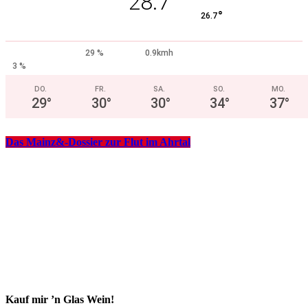
28.7
°
26.7
29 %
0.9kmh
3 %
DO.
FR.
SA.
SO.
MO.
29
°
30
°
30
°
34
°
37
°
Das Mainz&-Dossier zur Flut im Ahrtal
Kauf mir ’n Glas Wein!