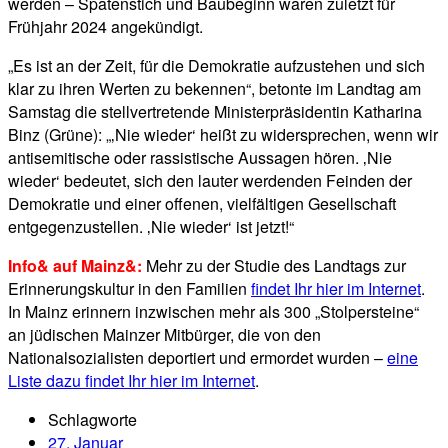
werden – Spatenstich und Baubeginn waren zuletzt für
Frühjahr 2024 angekündigt.
„Es ist an der Zeit, für die Demokratie aufzustehen und sich
klar zu ihren Werten zu bekennen“, betonte im Landtag am
Samstag die stellvertretende Ministerpräsidentin Katharina
Binz (Grüne): „‚Nie wieder‘ heißt zu widersprechen, wenn wir
antisemitische oder rassistische Aussagen hören. ‚Nie
wieder‘ bedeutet, sich den lauter werdenden Feinden der
Demokratie und einer offenen, vielfältigen Gesellschaft
entgegenzustellen. ‚Nie wieder‘ ist jetzt!“
Info& auf Mainz&:
Mehr zu der Studie des Landtags zur
Erinnerungskultur in den Familien
findet Ihr hier im Internet
.
In Mainz erinnern inzwischen mehr als 300 „Stolpersteine“
an jüdischen Mainzer Mitbürger, die von den
Nationalsozialisten deportiert und ermordet wurden –
eine
Liste dazu findet Ihr hier im Internet
.
Schlagworte
27. Januar