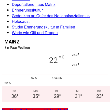
Deportationen aus Mainz
Erinnerungskultur
Gedenken an Opfer des Nationalsozialismus
Holocaust
Studie Erinnerungskultur in Familien
Worte wie Gift und Drogen
MAINZ
Ein Paar Wolken
°
22.3
°
C
22
°
21.1
46 %
0.5kmh
22 %
SO.
MO.
DI.
MI.
DO.
36
°
35
°
29
°
31
°
23
°