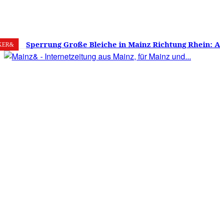
7. August 2026
Mainz
C
22
Sperrung Große Bleiche in Mainz Richtung Rhein: 
KER&
verwirrt, Mainzer stinksauer – Haben die Mainzer 
gestimmt?