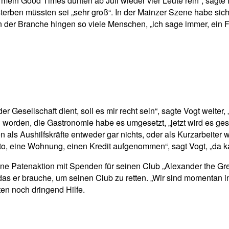
mein Good Times durften ab Juli wieder vier Leute rein“, sagte
erben müssten sei „sehr groß“. In der Mainzer Szene habe sich
n der Branche hingen so viele Menschen, „ich sage immer, ein Fes
esellschaft dient, soll es mir recht sein“, sagte Vogt weiter, „
worden, die Gastronomie habe es umgesetzt, „jetzt wird es ges
n als Aushilfskräfte entweder gar nichts, oder als Kurzarbeiter
o, eine Wohnung, einen Kredit aufgenommen“, sagt Vogt, „da ka
 eine Patenaktion mit Spenden für seinen Club „Alexander the Gr
 das er brauche, um seinen Club zu retten. „Wir sind momentan 
ten noch dringend Hilfe.