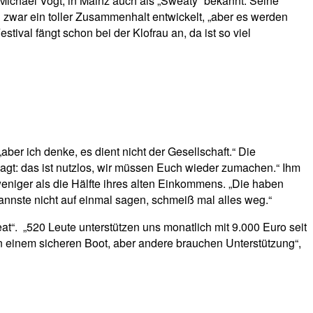
 Michael Vogt, in Mainz auch als „Sweaty“ bekannt. Seine
 zwar ein toller Zusammenhalt entwickelt, „aber es werden
tival fängt schon bei der Klofrau an, da ist so viel
aber ich denke, es dient nicht der Gesellschaft.“ Die
agt: das ist nutzlos, wir müssen Euch wieder zumachen.“ Ihm
 weniger als die Hälfte ihres alten Einkommens. „Die haben
nnste nicht auf einmal sagen, schmeiß mal alles weg.“
eat“. „520 Leute unterstützen uns monatlich mit 9.000 Euro seit
in einem sicheren Boot, aber andere brauchen Unterstützung“,