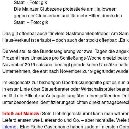
Die Mainzer Clubszene protestierte am Halloween
gegen ein Clubsterben und für mehr Hilfen durch den
Staat. – Foto: gik
Das gilt offenbar auch für viele Gastronomiebetriebe: Am Sa
Haus-Verkauf ist erlaubt – doch auch der stockt offenbar: „E
Derweil stellte die Bundesregierung vor zwei Tagen die ange
Prozent ihres Umsatzes pro Schließungs-Woche ersetzt bekom
November 2019 saisonal bedingt gerade keine Umsätze hatte, 
Unternehmen, die erst nach November 2019 gegründet wurde, 
Im Gegensatz zur bisherigen Überbrückungshilfe gibt es nun 
in erster Linie über Steuerberater oder Wirtschaftsprüfer bea
entfällt die Pflicht zur Antragstellung über einen prüfenden Dri
unter besonderen Identifizierungspflichten direkt antragsberech
Info& auf Mainz&:
Sein Lieblingsrestaurant kann man während
Lieferdiensten wie Lieferando und Co. – aber nicht alle. Vie
Internet
. Eine Reihe Gastronome haben zudem im ersten C