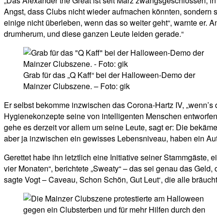
„Das Alexander the Great ist seit März zwangsgeschlossen, in 
Angst, dass Clubs nicht wieder aufmachen könnten, sondern st
einige nicht überleben, wenn das so weiter geht“, warnte er. A
drumherum, und diese ganzen Leute leiden gerade.“
Grab für das „Q Kaff“ bei der Halloween-Demo der
Mainzer Clubszene. – Foto: gik
Er selbst bekomme inzwischen das Corona-Hartz IV, „wenn’s der G
Hygienekonzepte seine von intelligenten Menschen entworfen 
gehe es derzeit vor allem um seine Leute, sagt er: Die bekäme
aber ja inzwischen ein gewisses Lebensniveau, haben ein Aut
Gerettet habe ihn letztlich eine Initiative seiner Stammgäste,
vier Monaten“, berichtete „Sweaty“ – das sei genau das Geld,
sagte Vogt – Caveau, Schon Schön, Gut Leut‘, die alle bräuch