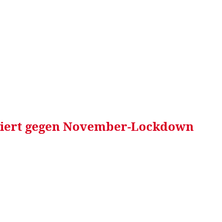
RRETEI&
WEIN&
SPONSORED&
WERBEN AUF
estiert gegen November-Lockdown