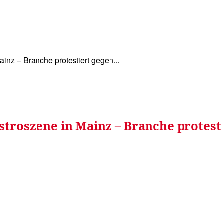
WISSEN&
VERKEHR&
FLUT AHRTAL&
NA
ainz – Branche protestiert gegen...
astroszene in Mainz – Branche prot