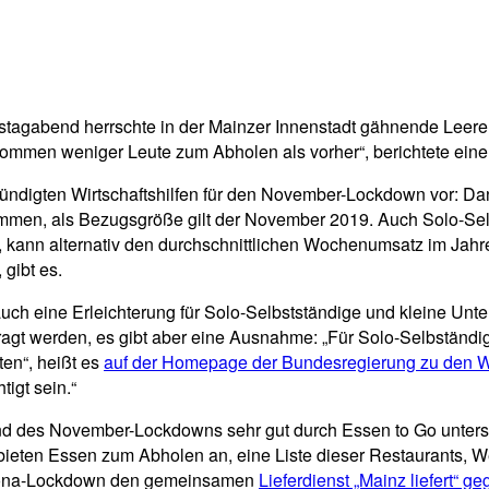
mstagabend herrschte in der Mainzer Innenstadt gähnende Leer
s kommen weniger Leute zum Abholen als vorher“, berichtete ei
kündigten Wirtschaftshilfen für den November-Lockdown vor: Da
men, als Bezugsgröße gilt der November 2019. Auch Solo-Selbs
kann alternativ den durchschnittlichen Wochenumsatz im Jahre
gibt es.
auch eine Erleichterung für Solo-Selbstständige und kleine Un
ntragt werden, es gibt aber eine Ausnahme: „Für Solo-Selbständ
tten“, heißt es
auf der Homepage der Bundesregierung zu den Wir
tigt sein.“
 des November-Lockdowns sehr gut durch Essen to Go unterstüt
le bieten Essen zum Abholen an, eine Liste dieser Restaurants,
orona-Lockdown den gemeinsamen
Lieferdienst „Mainz liefert“ geg