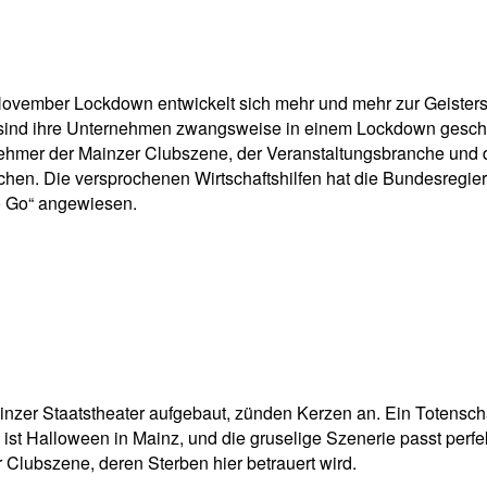
pp
Email
Drucken
r November Lockdown entwickelt sich mehr und mehr zur Geister
sind ihre Unternehmen zwangsweise in einem Lockdown geschic
ehmer der Mainzer Clubszene, der Veranstaltungsbranche und d
hen. Die versprochenen Wirtschaftshilfen hat die Bundesregieru
to Go“ angewiesen.
nzer Staatstheater aufgebaut, zünden Kerzen an. Ein Totenschä
ist Halloween in Mainz, und die gruselige Szenerie passt perfekt
 Clubszene, deren Sterben hier betrauert wird.