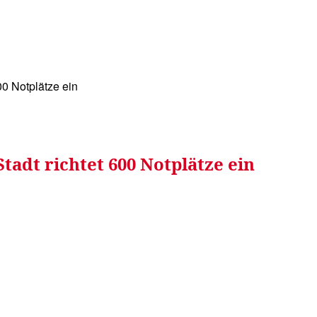
WISSEN&
VERKEHR&
FLUT AHRTAL&
NA
00 Notplätze ein
Stadt richtet 600 Notplätze ein