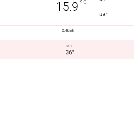
°
C
15.9
°
14.6
2.4kmh
MO.
36
°