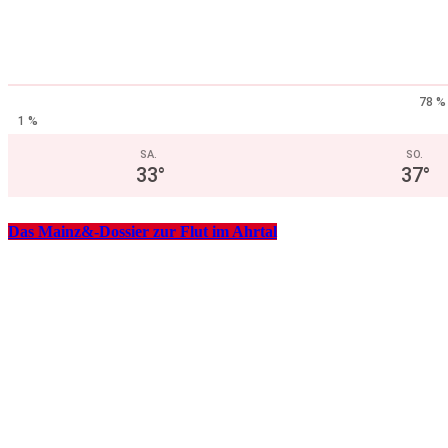
78 %
1 %
SA.
SO.
33
°
37
°
Das Mainz&-Dossier zur Flut im Ahrtal