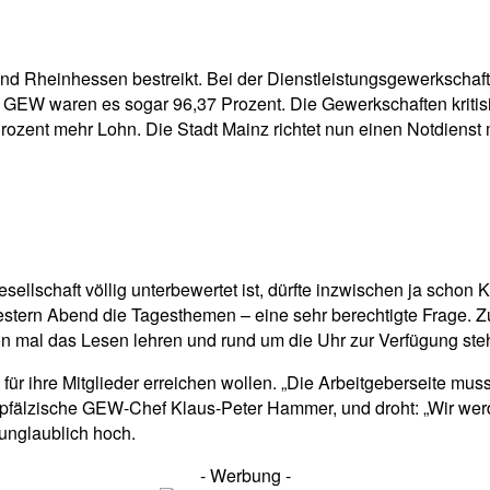
pp
Email
Drucken
z und Rheinhessen bestreikt. Bei der Dienstleistungsgewerkschaf
ft GEW waren es sogar 96,37 Prozent. Die Gewerkschaften kritis
zent mehr Lohn. Die Stadt Mainz richtet nun einen Notdienst mi
esellschaft völlig unterbewertet ist, dürfte inzwischen ja scho
estern Abend die Tagesthemen – eine sehr berechtigte Frage. Zu
 mal das Lesen lehren und rund um die Uhr zur Verfügung ste
für ihre Mitglieder erreichen wollen. „Die Arbeitgeberseite mu
and-pfälzische GEW-Chef Klaus-Peter Hammer, und droht: „Wir wer
 unglaublich hoch.
- Werbung -