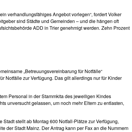
„ein verhandlungsfähiges Angebot vorlegen“, fordert Volker
eitgeber sind Städte und Gemeinden – und die hängen oft
taufsichtsbehörde ADD in Trier genehmigt werden. Zehn Prozent
gemeinsame „Betreuungsvereinbarung für Notfälle“
 Notfälle zur Verfügung. Das gilt allerdings nur für Kinder
rautem Personal in der Stammkita des jeweiligen Kindes
chts unversucht gelassen, um noch mehr Eltern zu entlasten,
e Stadt stellt ab Montag 600 Notfall-Plätze zur Verfügung,
eite der Stadt Mainz. Der Antrag kann per Fax an die Nummern