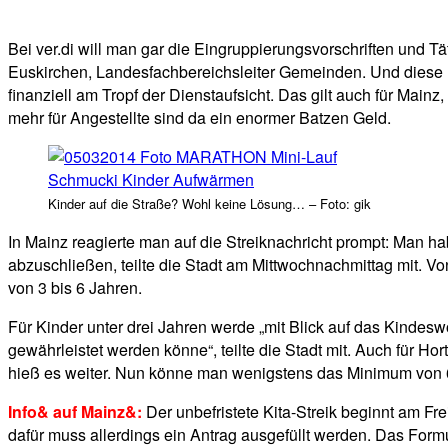
Bei ver.di will man gar die Eingruppierungsvorschriften und T
Euskirchen, Landesfachbereichsleiter Gemeinden. Und diese 
finanziell am Tropf der Dienstaufsicht. Das gilt auch für Ma
mehr für Angestellte sind da ein enormer Batzen Geld.
Kinder auf die Straße? Wohl keine Lösung… – Foto: gik
In Mainz reagierte man auf die Streiknachricht prompt: Man h
abzuschließen, teilte die Stadt am Mittwochnachmittag mit. Von
von 3 bis 6 Jahren.
Für Kinder unter drei Jahren werde „mit Blick auf das Kindesw
gewährleistet werden könne“, teilte die Stadt mit. Auch für H
hieß es weiter. Nun könne man wenigstens das Minimum von 6
Info& auf Mainz&:
Der unbefristete Kita-Streik beginnt am Fre
dafür muss allerdings ein Antrag ausgefüllt werden. Das Formu