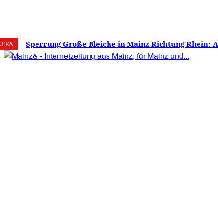
8. August 2026
Mainz
C
15.9
Sperrung Große Bleiche in Mainz Richtung Rhein: 
KER&
verwirrt, Mainzer stinksauer – Haben die Mainzer 
gestimmt?