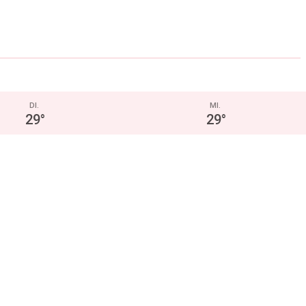
DI.
MI.
29
°
29
°