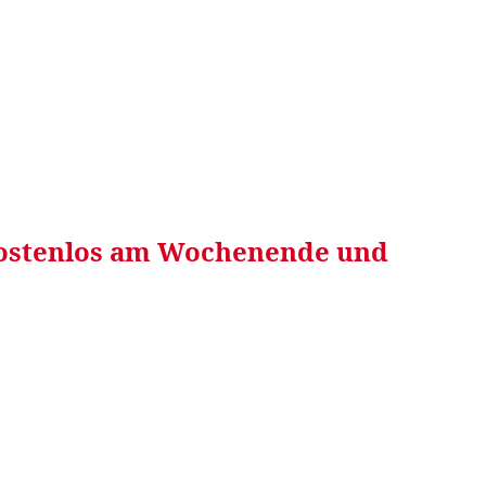
RRETEI&
WEIN&
SPONSORED&
WERBEN AUF
 kostenlos am Wochenende und