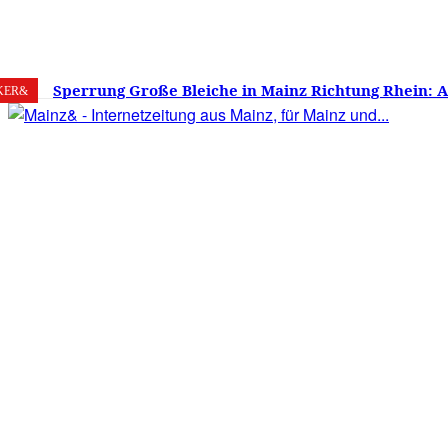
7. August 2026
Mainz
C
22
Sperrung Große Bleiche in Mainz Richtung Rhein: 
KER&
verwirrt, Mainzer stinksauer – Haben die Mainzer 
gestimmt?