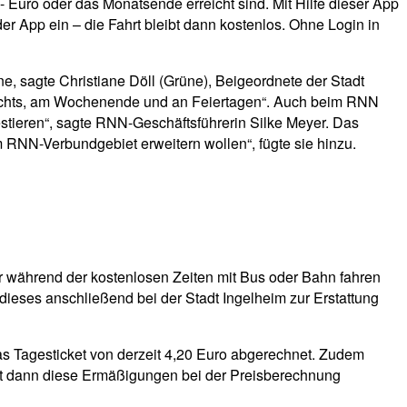
Euro oder das Monatsende erreicht sind. Mit Hilfe dieser App
 App ein – die Fahrt bleibt dann kostenlos. Ohne Login in
, sagte Christiane Döll (Grüne), Beigeordnete der Stadt
nachts, am Wochenende und an Feiertagen“. Auch beim RNN
vestieren“, sagte RNN-Geschäftsführerin Silke Meyer. Das
m RNN-Verbundgebiet erweitern wollen“, fügte sie hinzu.
r während der kostenlosen Zeiten mit Bus oder Bahn fahren
dieses anschließend bei der Stadt Ingelheim zur Erstattung
s Tagesticket von derzeit 4,20 Euro abgerechnet. Zudem
gt dann diese Ermäßigungen bei der Preisberechnung