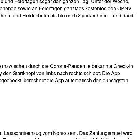
de und Feiertagen sogar den ganzen Tag. Unter der Woche,
chenende sowie an Feiertagen ganztags kostenlos den ÖPNV
ernheim und Heidesheim bis hin nach Sporkenheim – und damit
die inzwischen durch die Corona-Pandemie bekannte Check-In
 den Startknopf von links nach rechts schiebt. Die App
usgecheckt, berechnet die App automatisch den günstigsten
ein Lastschrifteinzug vom Konto sein. Das Zahlungsmittel wird