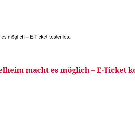
WISSEN&
VERKEHR&
FLUT AHRTAL&
NA
s möglich – E-Ticket kostenlos...
gelheim macht es möglich – E-Ticket