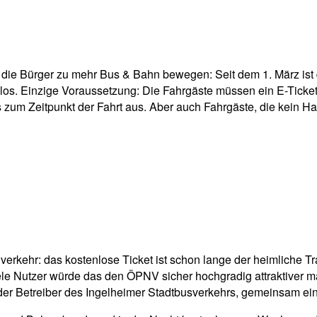
pp
Email
Drucken
n die Bürger zu mehr Bus & Bahn bewegen: Seit dem 1. März ist
s. Einzige Voraussetzung: Die Fahrgäste müssen ein E-Ticket 
eis zum Zeitpunkt der Fahrt aus. Aber auch Fahrgäste, die kei
hverkehr: das kostenlose Ticket ist schon lange der heimliche T
ele Nutzer würde das den ÖPNV sicher hochgradig attraktiver m
Betreiber des Ingelheimer Stadtbusverkehrs, gemeinsam ein P