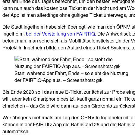
erst am Ende des Tages berechnet, um den besten verfügbaren 
kann nun auch das kostenlose Ticket in der Nacht und am Woc
der App ist man allerdings ohne gültiges Ticket unterwegs, u
Die Stadt Ingelheim habe sich überlegt, wie man den ÖPNV at
Ingelheim,
bei der Vorstellung von FAIRTIQ.
Die Antwort sei:
betont man, man sehe sich als Mobilitätsdienstleister „in der
Projekt in Ingelheim bilde den Auftakt eines Ticket-Systems, 
Start, während der Fahrt, Ende – so sieht die Nutzung
der FAIRTIQ-App aus. – Screenshots: gik
Bis Ende 2023 soll das neue E-Ticket zunächst zur Probe ei
will, aber kein Smartphone besitzt, kauft ganz normal ein Ti
einreichen – das Geld wird dann auf dem Girokonto zurückersta
Wer übrigens mehrmals am Tag den ÖPNV in Ingelheim mit der 
können in der FAIRTIQ-App die BahnCard 25 und die BahnCard
automatisch.