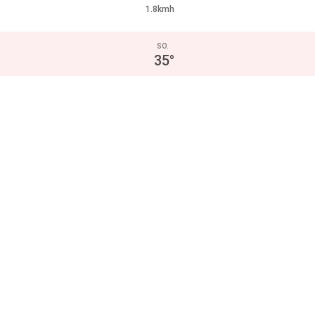
1.8kmh
SO.
35
°