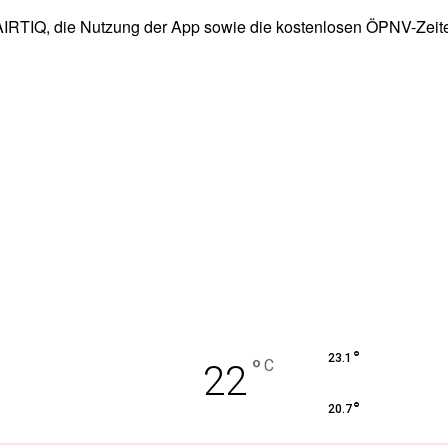
FAIRTIQ, die Nutzung der App sowie die kostenlosen ÖPNV-Zei
°
23.1
°
C
22
°
20.7