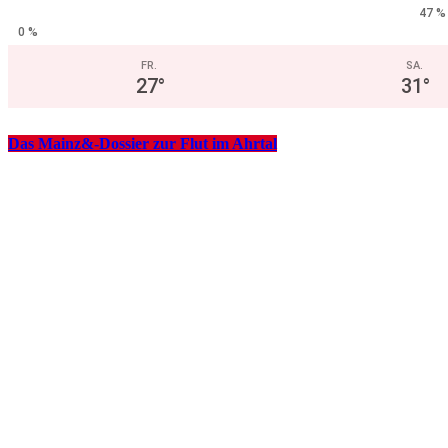
47 %
0 %
FR.
SA.
27
°
31
°
Das Mainz&-Dossier zur Flut im Ahrtal