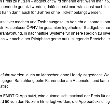
Preis zu nutzen – abgebucht wird ohnehin erst, wenn man 15,- 
henende genutzt werden, dafür checkt man wie sonst auch in der
nd kann dann auch für „Fahren ohne Ticket“ belangt werden.
traktiver machen und Treibhausgase im Verkehr einsparen könne
 „ein kostenloser ÖPNV im gesamten Ingelheimer Stadtgebiet 
 Verantwortung, in nachhaltige Systeme für unsere Region zu in
„das wir nach einer Pilotphase gerne auf umliegende Bereiche i
ngeführt werden, auch an Menschen ohne Handy ist gedacht: We
cket gegen Barzahlung beim Fahrer oder am Automaten und kann 
ttet.
FAIRTIQ-App nutzt, wird automatisch maximal der Preis für da
 50 von den Nutzern hinterlegt werden, die App berücksichti