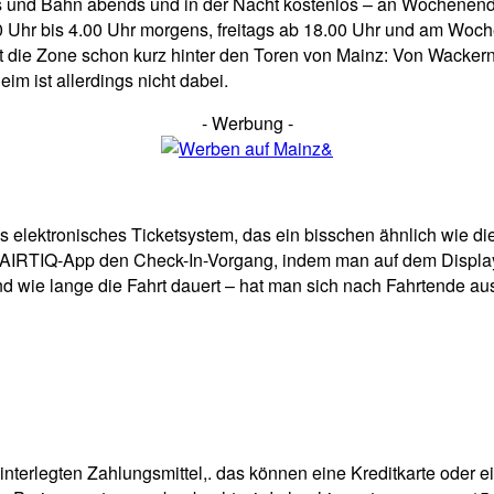
Bus und Bahn abends und in der Nacht kostenlos – an Wochenen
0 Uhr bis 4.00 Uhr morgens, freitags ab 18.00 Uhr und am Wo
tet die Zone schon kurz hinter den Toren von Mainz: Von Wack
 ist allerdings nicht dabei.
- Werbung -
s elektronisches Ticketsystem, das ein bisschen ähnlich wie 
r FAIRTIQ-App den Check-In-Vorgang, indem man auf dem Display
und wie lange die Fahrt dauert – hat man sich nach Fahrtende a
hinterlegten Zahlungsmittel,. das können eine Kreditkarte oder 