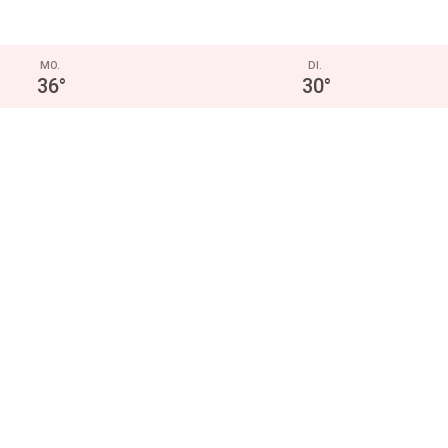
MO.
DI.
36
°
30
°