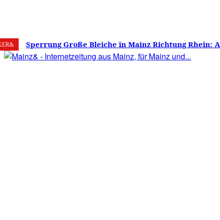
7. August 2026
Mainz
C
24.8
Sperrung Große Bleiche in Mainz Richtung Rhein: 
KER&
verwirrt, Mainzer stinksauer – Haben die Mainzer 
gestimmt?