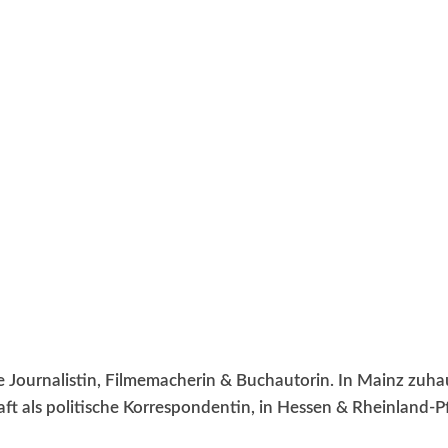
WISSEN&
VERKEHR&
FLUT AHRTAL&
NA
ige Journalistin, Filmemacherin & Buchautorin. In Mainz zuh
t als politische Korrespondentin, in Hessen & Rheinland-Pfa