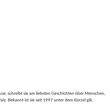
RRETEI&
WEIN&
SPONSORED&
WERBEN AUF
ause, schreibt sie am liebsten Geschichten über Menschen,
lz. Bekannt ist sie seit 1997 unter dem Kürzel gik.