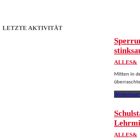
LETZTE AKTIVITÄT
Sperru
stinksa
ALLES&
Mitten in d
überraschte
Weiterlese
Schulst
Lehrmit
ALLES&