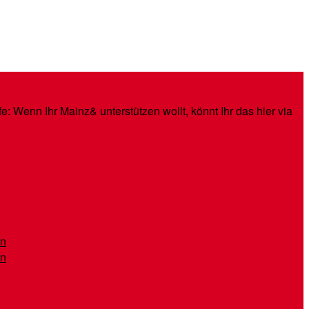
: Wenn Ihr Mainz& unterstützen wollt, könnt Ihr das hier via
en
en