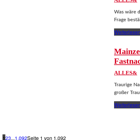
ALLES&
Was wäre di
Frage bestän
Weiterlese
Mainze
Fastnac
ALLES&
Traurige Na
großer Trau
Weiterlese
1
2
3
...
1.092
Seite 1 von 1.092