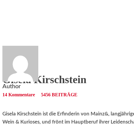
RATHAUS&
ALLES&
MITGLIEDSKONTO
Gisela Kirschstein
Author
14 Kommentare
5456 BEITRÄGE
Gisela Kirschstein ist die Erfinderin von Mainz&, langjähr
Wein & Kurioses, und frönt im Hauptberuf ihrer Leidenschaf