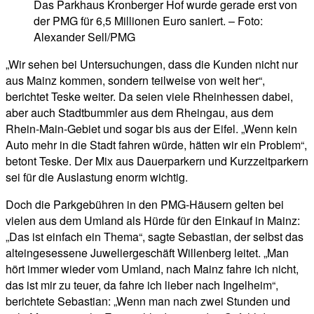
Das Parkhaus Kronberger Hof wurde gerade erst von
der PMG für 6,5 Millionen Euro saniert. – Foto:
Alexander Sell/PMG
„Wir sehen bei Untersuchungen, dass die Kunden nicht nur
aus Mainz kommen, sondern teilweise von weit her“,
berichtet Teske weiter. Da seien viele Rheinhessen dabei,
aber auch Stadtbummler aus dem Rheingau, aus dem
Rhein-Main-Gebiet und sogar bis aus der Eifel. „Wenn kein
Auto mehr in die Stadt fahren würde, hätten wir ein Problem“,
betont Teske. Der Mix aus Dauerparkern und Kurzzeitparkern
sei für die Auslastung enorm wichtig.
Doch die Parkgebühren in den PMG-Häusern gelten bei
vielen aus dem Umland als Hürde für den Einkauf in Mainz:
„Das ist einfach ein Thema“, sagte Sebastian, der selbst das
alteingesessene Juweliergeschäft Willenberg leitet. „Man
hört immer wieder vom Umland, nach Mainz fahre ich nicht,
das ist mir zu teuer, da fahre ich lieber nach Ingelheim“,
berichtete Sebastian: „Wenn man nach zwei Stunden und