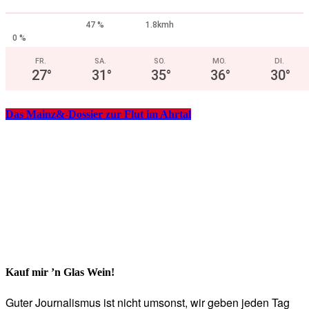
47 %
1.8kmh
0 %
FR.
SA.
SO.
MO.
DI.
27
°
31
°
35
°
36
°
30
°
Das Mainz&-Dossier zur Flut im Ahrtal
Kauf mir ’n Glas Wein!
Guter Journalismus ist nicht umsonst, wir geben jeden Tag