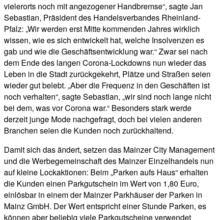
vielerorts noch mit angezogener Handbremse“, sagte Jan
Sebastian, Präsident des Handelsverbandes Rheinland-
Pfalz: „Wir werden erst Mitte kommenden Jahres wirklich
wissen, wie es sich entwickelt hat, welche Insolvenzen es
gab und wie die Geschäftsentwicklung war.“ Zwar sei nach
dem Ende des langen Corona-Lockdowns nun wieder das
Leben in die Stadt zurückgekehrt, Plätze und Straßen seien
wieder gut belebt. „Aber die Frequenz in den Geschäften ist
noch verhalten“, sagte Sebastian, „wir sind noch lange nicht
bei dem, was vor Corona war.“ Besonders stark werde
derzeit junge Mode nachgefragt, doch bei vielen anderen
Branchen seien die Kunden noch zurückhaltend.
Damit sich das ändert, setzen das Mainzer City Management
und die Werbegemeinschaft des Mainzer Einzelhandels nun
auf kleine Lockaktionen: Beim „Parken aufs Haus“ erhalten
die Kunden einen Parkgutschein im Wert von 1,80 Euro,
einlösbar in einem der Mainzer Parkhäuser der Parken in
Mainz GmbH. Der Wert entspricht einer Stunde Parken, es
können aber beliebig viele Parkgutscheine verwendet