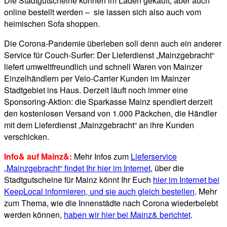
Die Stadtgutscheine können im Laden gekauft, aber auch
online bestellt werden – sie lassen sich also auch vom
heimischen Sofa shoppen.
Die Corona-Pandemie überleben soll denn auch ein anderer
Service für Couch-Surfer: Der Lieferdienst „Mainzgebracht“
liefert umweltfreundlich und schnell Waren von Mainzer
Einzelhändlern per Velo-Carrier Kunden im Mainzer
Stadtgebiet ins Haus. Derzeit läuft noch immer eine
Sponsoring-Aktion: die Sparkasse Mainz spendiert derzeit
den kostenlosen Versand von 1.000 Päckchen, die Händler
mit dem Lieferdienst „Mainzgebracht“ an ihre Kunden
verschicken.
Info& auf Mainz&:
Mehr Infos zum
Lieferservice
„Mainzgebracht“ findet Ihr hier im Internet
, über die
Stadtgutscheine für Mainz könnt Ihr Euch
hier im Internet bei
KeepLocal informieren, und sie auch gleich bestellen
. Mehr
zum Thema, wie die Innenstädte nach Corona wiederbelebt
werden können,
haben wir hier bei Mainz& berichtet
.