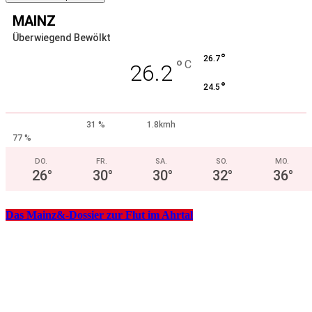
MAINZ
Überwiegend Bewölkt
°
26.7
°
C
26.2
°
24.5
31 %
1.8kmh
77 %
DO.
FR.
SA.
SO.
MO.
26
°
30
°
30
°
32
°
36
°
Das Mainz&-Dossier zur Flut im Ahrtal