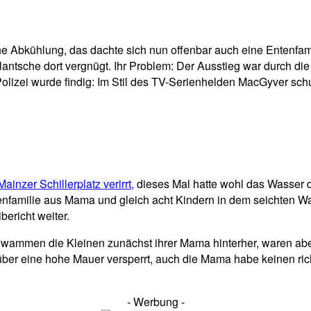
pp
Email
Drucken
e Abkühlung, das dachte sich nun offenbar auch eine Entenfam
plantsche dort vergnügt. Ihr Problem: Der Ausstieg war durch d
izei wurde findig: Im Stil des TV-Serienhelden MacGyver schuf
inzer Schillerplatz verirrt,
dieses Mal hatte wohl das Wasser 
enfamilie aus Mama und gleich acht Kindern in dem seichten Wa
bericht weiter.
chwammen die Kleinen zunächst ihrer Mama hinterher, waren aber 
ber eine hohe Mauer versperrt, auch die Mama habe keinen ri
- Werbung -