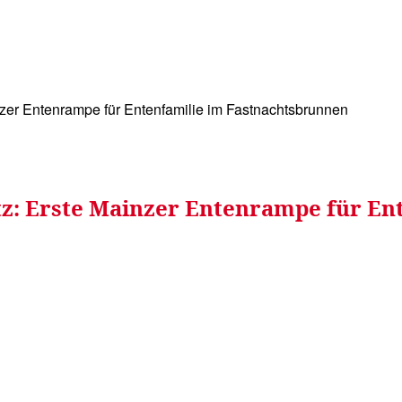
WISSEN&
VERKEHR&
FLUT AHRTAL&
NA
nzer Entenrampe für Entenfamilie im Fastnachtsbrunnen
tz: Erste Mainzer Entenrampe für E