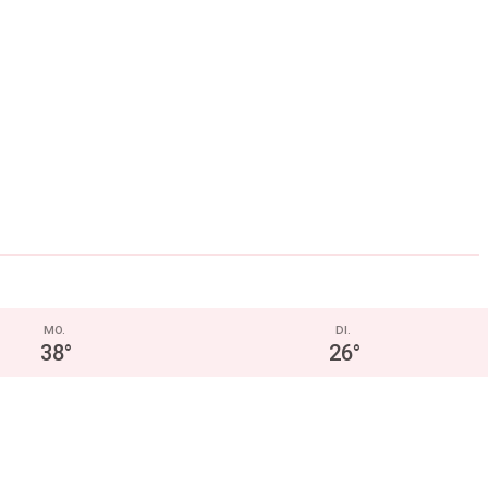
MO.
DI.
38
°
26
°