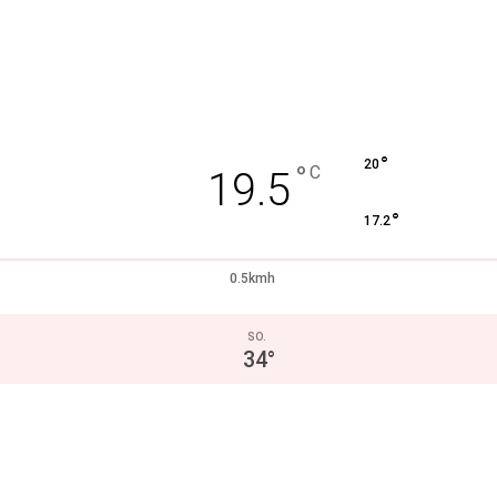
°
20
°
C
19.5
°
17.2
0.5kmh
SO.
34
°