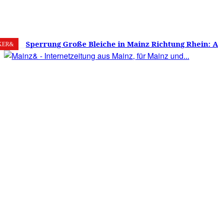
7. August 2026
Mainz
C
19.5
Sperrung Große Bleiche in Mainz Richtung Rhein: 
KER&
verwirrt, Mainzer stinksauer – Haben die Mainzer 
gestimmt?