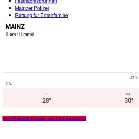
Fastnachtsbrunnen
Mainzer Polizei
Rettung für Entenfamilie
MAINZ
Klarer Himmel
47 %
0 %
FR.
SA.
28
°
30
°
Das Mainz&-Dossier zur Flut im Ahrtal