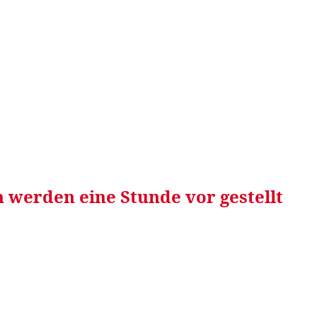
RRETEI&
WEIN&
SPONSORED&
WERBEN AUF
 werden eine Stunde vor gestellt