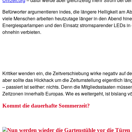
Uhrzeit.org
– dafür werde aber gleichzeitig mehr Strom bei den
Befürworter argumentieren indes, die längere Helligkeit am A
viele Menschen arbeiten heutzutage länger in den Abend hin
Energiesparlampen und den Einsatz stromsparender LEDs in d
ohnehin verbieten.
Kritiker wenden ein, die Zeitverschiebung wirke negativ auf
aber sollte das Hickhack um die Zeitumstellung eigentlich lä
– passiert ist seither: nichts. Denn die Mitgliedsstaaten müss
Zeitzonen innerhalb Europas. Wie es weitergeht, ist bislang völ
Kommt die dauerhafte Sommerzeit?