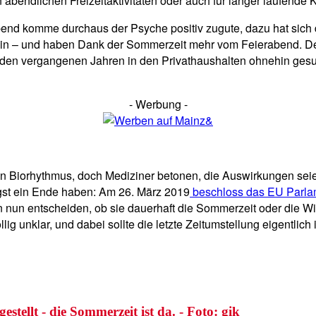
 abendlichen Freizeitaktivitäten oder auch für länger laufende
bend komme durchaus der Psyche positiv zugute, dazu hat sich d
ein – und haben Dank der Sommerzeit mehr vom Feierabend. Der
en vergangenen Jahren in den Privathaushalten ohnehin gesun
- Werbung -
 den Biorhythmus, doch Mediziner betonen, die Auswirkungen s
ngst ein Ende haben: Am 26. März 2019
beschloss das EU Parla
en nun entscheiden, ob sie dauerhaft die Sommerzeit oder die Wi
lig unklar, und dabei sollte die letzte Zeitumstellung eigentlich