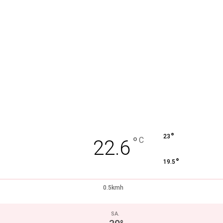
°
23
°
C
22.6
°
19.5
0.5kmh
SA.