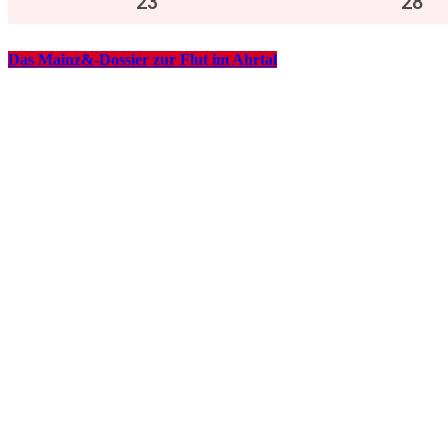
23
°
28
°
Das Mainz&-Dossier zur Flut im Ahrtal