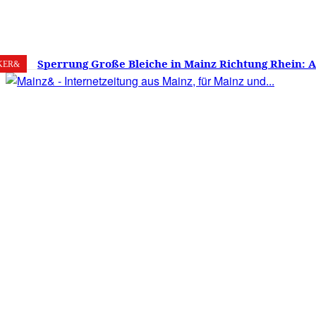
7. August 2026
Mainz
C
22.6
Sperrung Große Bleiche in Mainz Richtung Rhein: 
KER&
verwirrt, Mainzer stinksauer – Haben die Mainzer 
gestimmt?