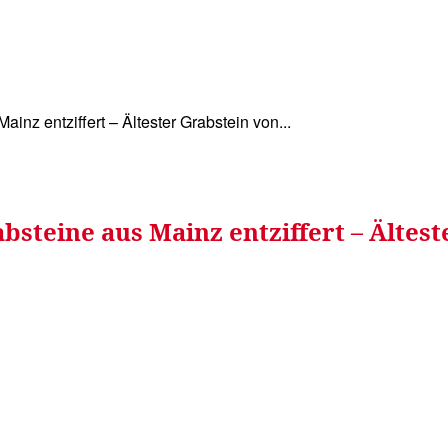
WISSEN&
VERKEHR&
FLUT AHRTAL&
NA
inz entziffert – Ältester Grabstein von...
bsteine aus Mainz entziffert – Ältest