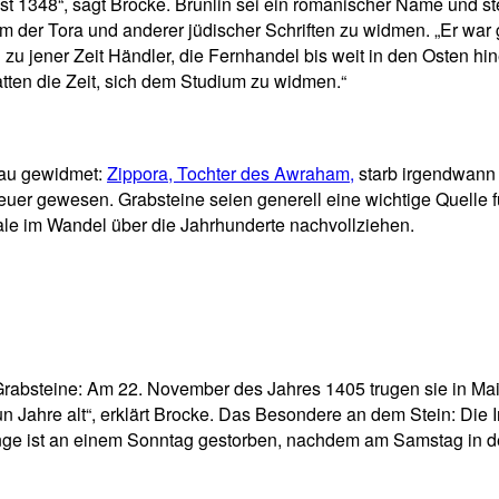
t 1348“, sagt Brocke. Brunlin sei ein romanischer Name und ste
m der Tora und anderer jüdischer Schriften zu widmen. „Er war 
zu jener Zeit Händler, die Fernhandel bis weit in den Osten hi
atten die Zeit, sich dem Studium zu widmen.“
Frau gewidmet:
Zippora, Tochter des Awraham,
starb irgendwann 
en teuer gewesen. Grabsteine seien generell eine wichtige Quelle
ale im Wandel über die Jahrhunderte nachvollziehen.
Grabsteine: Am 22. November des Jahres 1405 trugen sie in Ma
neun Jahre alt“, erklärt Brocke. Das Besondere an dem Stein: Die
unge ist an einem Sonntag gestorben, nachdem am Samstag in