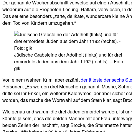
Der genannte Wochenabschnitt verweise auf einen Abschnitt d
wiederum auf die Propheten-Lesung, Haftara, verwiesen, in de
Das sei eine besonders „zarte, delikate, wunderbare kleine A
dem Tod von Kindern umzugehen.“
Jüdische Grabsteine der Adolheit (links) und für drei
ermordete Juden aus dem Jahr 1192 (rechts). – Foto:
gik
Von einem wahren Krimi aber erzählt
der älteste der sechs S
Personen. „Es werden drei Menschen genannt: Moshe, Sohn des 
dritte sei ihr Enkel, ein weiterer Kalonymos, der aber sicher s
worden, das mache die Wortwahl auf dem Stein klar, sagt Bro
Wie genau und warum die drei Juden ermordet wurden, ist unkl
könnte ja sein, dass die beiden Männer mit der Frau unterweg
beiden Zeilen der Inschrift“, sagt Brocke, die Steinmetze hätt
Brocke, „Wir haben ja 30 bis 40 Jahre Erfahrung.“