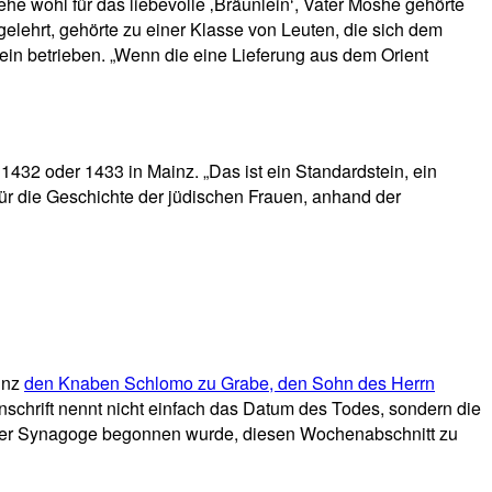
he wohl für das liebevolle ‚Bräunlein‘, Vater Moshe gehörte
gelehrt, gehörte zu einer Klasse von Leuten, die sich dem
nein betrieben. „Wenn die eine Lieferung aus dem Orient
1432 oder 1433 in Mainz. „Das ist ein Standardstein, ein
 für die Geschichte der jüdischen Frauen, anhand der
inz
den Knaben Schlomo zu Grabe, den Sohn des Herrn
 Inschrift nennt nicht einfach das Datum des Todes, sondern die
 der Synagoge begonnen wurde, diesen Wochenabschnitt zu