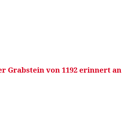
RRETEI&
WEIN&
SPONSORED&
WERBEN AUF
er Grabstein von 1192 erinnert an