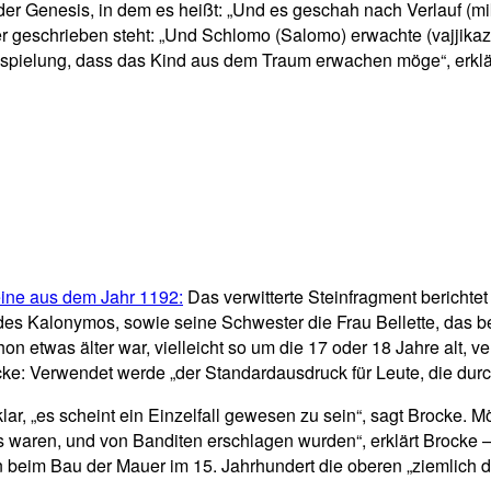
er Genesis, in dem es heißt: „Und es geschah nach Verlauf (m
r geschrieben steht: „Und Schlomo (Salomo) erwachte (vajjikaz
nspielung, dass das Kind aus dem Traum erwachen möge“, erklärt
teine aus dem Jahr 1192:
Das verwitterte Steinfragment berichtet
Kalonymos, sowie seine Schwester die Frau Bellette, das bedeu
chon etwas älter war, vielleicht so um die 17 oder 18 Jahre alt,
cke: Verwendet werde „der Standardausdruck für Leute, die du
ar, „es scheint ein Einzelfall gewesen zu sein“, sagt Brocke. M
s waren, und von Banditen erschlagen wurden“, erklärt Brocke –
en beim Bau der Mauer im 15. Jahrhundert die oberen „ziemlich d