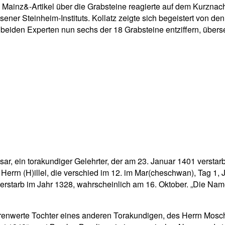
Mainz&-Artikel über die Grabsteine reagierte auf dem Kurznachr
sener Steinheim-Instituts. Kollatz zeigte sich begeistert von de
e beiden Experten nun sechs der 18 Grabsteine entziffern, über
ar, ein torakundiger Gelehrter, der am 23. Januar 1401 verstarb 
 Herrn (H)illel, die verschied im 12. im Mar(cheschwan), Tag 1, 
tarb im Jahr 1328, wahrscheinlich am 16. Oktober. „Die Namen u
renwerte Tochter eines anderen Torakundigen, des Herrn Mosch