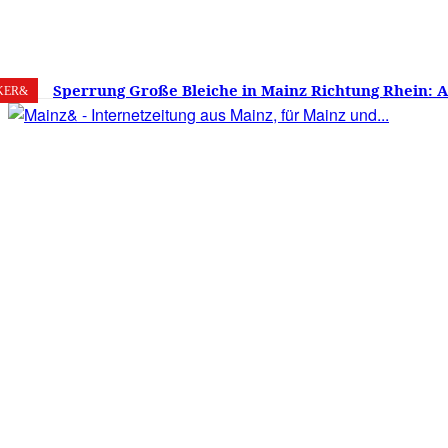
8. August 2026
Mainz
C
22.9
Sperrung Große Bleiche in Mainz Richtung Rhein: 
KER&
verwirrt, Mainzer stinksauer – Haben die Mainzer 
gestimmt?