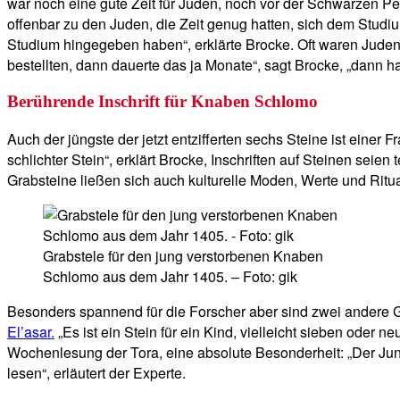
war noch eine gute Zeit für Juden, noch vor der Schwarzen Pes
offenbar zu den Juden, die Zeit genug hatten, sich dem Studiu
Studium hingegeben haben“, erklärte Brocke. Oft waren Juden 
bestellten, dann dauerte das ja Monate“, sagt Brocke, „dann h
Berührende Inschrift für Knaben Schlomo
Auch der jüngste der jetzt entzifferten sechs Steine ist einer 
schlichter Stein“, erklärt Brocke, Inschriften auf Steinen sei
Grabsteine ließen sich auch kulturelle Moden, Werte und Ritu
Grabstele für den jung verstorbenen Knaben
Schlomo aus dem Jahr 1405. – Foto: gik
Besonders spannend für die Forscher aber sind zwei andere 
El’asar.
„Es ist ein Stein für ein Kind, vielleicht sieben oder 
Wochenlesung der Tora, eine absolute Besonderheit: „Der J
lesen“, erläutert der Experte.