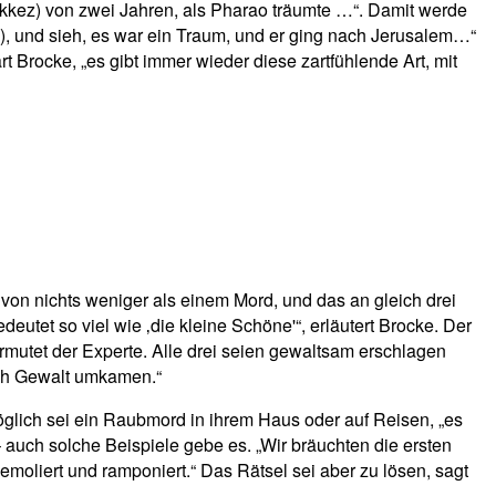
ikkez) von zwei Jahren, als Pharao träumte …“. Damit werde
), und sieh, es war ein Traum, und er ging nach Jerusalem…“
 Brocke, „es gibt immer wieder diese zartfühlende Art, mit
 von nichts weniger als einem Mord, und das an gleich drei
tet so viel wie ‚die kleine Schöne'“, erläutert Brocke. Der
 vermutet der Experte. Alle drei seien gewaltsam erschlagen
rch Gewalt umkamen.“
öglich sei ein Raubmord in ihrem Haus oder auf Reisen, „es
 auch solche Beispiele gebe es. „Wir bräuchten die ersten
emoliert und ramponiert.“ Das Rätsel sei aber zu lösen, sagt