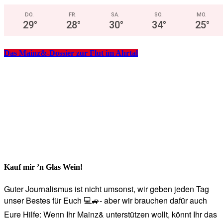
DO.
FR.
SA.
SO.
MO.
29
°
28
°
30
°
34
°
25
°
Das Mainz&-Dossier zur Flut im Ahrtal
Kauf mir ’n Glas Wein!
Guter Journalismus ist nicht umsonst, wir geben jeden Tag
unser Bestes für Euch 💻🚙- aber wir brauchen dafür auch
Eure Hilfe: Wenn Ihr Mainz& unterstützen wollt, könnt Ihr das