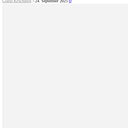
-
0
Gisela Kirschstein
24. September 2025