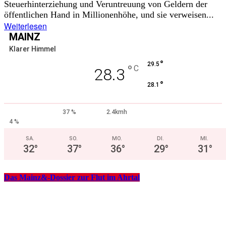
Steuerhinterziehung und Veruntreuung von Geldern der
öffentlichen Hand in Millionenhöhe, und sie verweisen...
Weiterlesen
MAINZ
Klarer Himmel
°
29.5
°
C
28.3
°
28.1
37 %
2.4kmh
4 %
SA.
SO.
MO.
DI.
MI.
32
°
37
°
36
°
29
°
31
°
Das Mainz&-Dossier zur Flut im Ahrtal