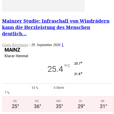
Mainzer Studie: Infraschall von Windrädern
kann die Herzleistung des Menschen
deutlich...
-
1
Gisela Kirschstein
29. September 2020
MAINZ
Klarer Himmel
°
25.7
°
C
25.4
°
21.8
33 %
0.5kmh
7 %
SA.
SO.
MO.
DI.
MI.
25
°
36
°
35
°
29
°
31
°