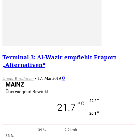
Terminal 3: Al-Wazir empfiehlt Fraport
„Alternativen“
-
0
Gisela Kirschstein
17. Mai 2019
MAINZ
Überwiegend Bewölkt
°
22.8
°
C
21.7
°
20.1
39 %
2.2kmh
83 %