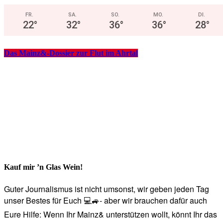
FR.
SA.
SO.
MO.
DI.
22
°
32
°
36
°
36
°
28
°
Das Mainz&-Dossier zur Flut im Ahrtal
Kauf mir ’n Glas Wein!
Guter Journalismus ist nicht umsonst, wir geben jeden Tag
unser Bestes für Euch 💻🚙- aber wir brauchen dafür auch
Eure Hilfe: Wenn Ihr Mainz& unterstützen wollt, könnt Ihr das