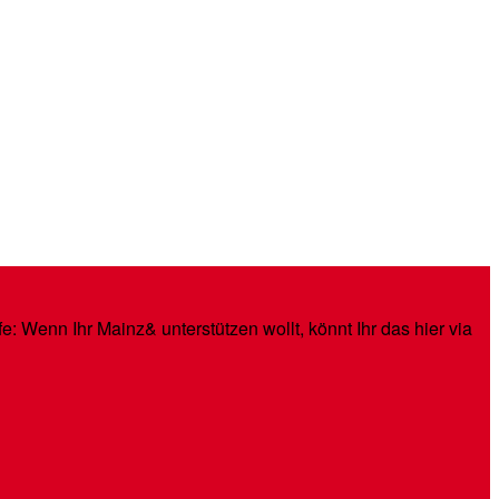
: Wenn Ihr Mainz& unterstützen wollt, könnt Ihr das hier via