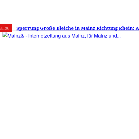
7. August 2026
Mainz
C
28.4
Sperrung Große Bleiche in Mainz Richtung Rhein: 
KER&
verwirrt, Mainzer stinksauer – Haben die Mainzer 
gestimmt?