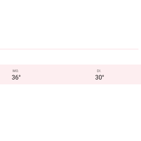
MO.
DI.
36
°
30
°