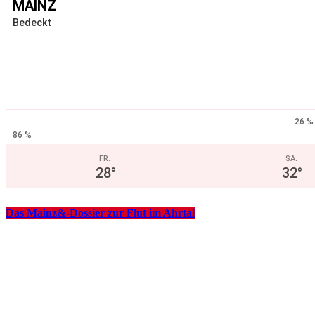
MAINZ
Bedeckt
26 %
86 %
FR.
SA.
28
°
32
°
Das Mainz&-Dossier zur Flut im Ahrtal