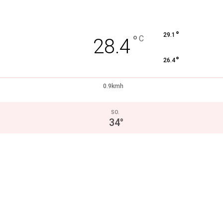
°
29.1
°
C
28.4
°
26.4
0.9kmh
SO.
34
°