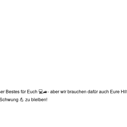
r Bestes für Euch 💻🚙- aber wir brauchen dafür auch Eure Hilfe
n Schwung 💪 zu bleiben!