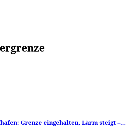
WISSEN&
VERKEHR&
FLUT AHRTAL&
NA
bergrenze
afen: Grenze eingehalten, Lärm steigt –...