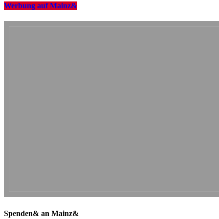
Werbung auf Mainz&
Spenden& an Mainz&