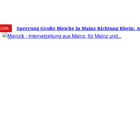
7. August 2026
Mainz
C
17.9
Sperrung Große Bleiche in Mainz Richtung Rhein: 
KER&
verwirrt, Mainzer stinksauer – Haben die Mainzer 
gestimmt?