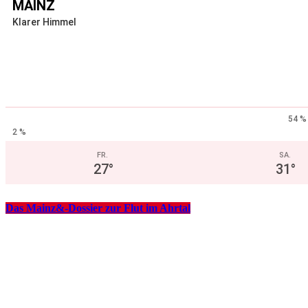
MAINZ
Klarer Himmel
54 %
2 %
FR.
SA.
27
°
31
°
Das Mainz&-Dossier zur Flut im Ahrtal