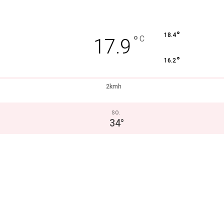
°
18.4
°
C
17.9
°
16.2
2kmh
SO.
34
°