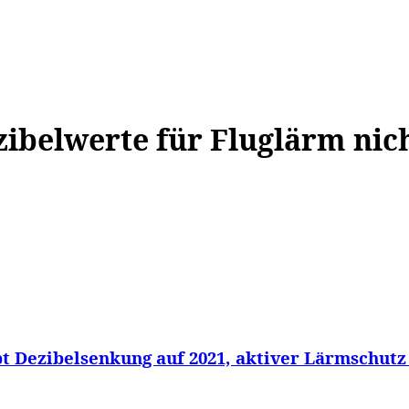
WISSEN&
VERKEHR&
FLUT AHRTAL&
NA
ibelwerte für Fluglärm nic
 Dezibelsenkung auf 2021, aktiver Lärmschutz g