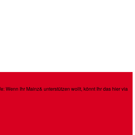
: Wenn Ihr Mainz& unterstützen wollt, könnt Ihr das hier via