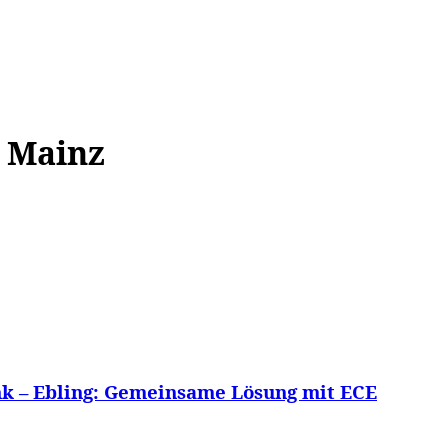
WISSEN&
VERKEHR&
FLUT AHRTAL&
NA
 Mainz
k – Ebling: Gemeinsame Lösung mit ECE