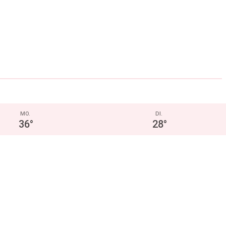
MO.
DI.
36
°
28
°