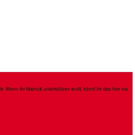
: Wenn Ihr Mainz& unterstützen wollt, könnt Ihr das hier via