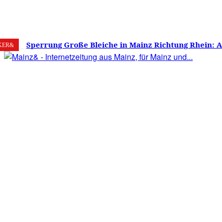
8. August 2026
Mainz
C
21.7
Sperrung Große Bleiche in Mainz Richtung Rhein: 
KER&
verwirrt, Mainzer stinksauer – Haben die Mainzer 
gestimmt?