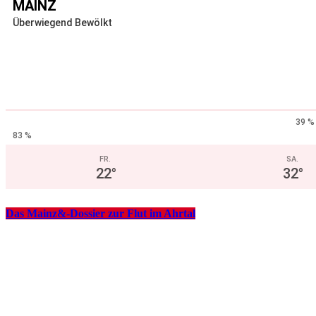
MAINZ
Überwiegend Bewölkt
39 %
83 %
FR.
SA.
22
°
32
°
Das Mainz&-Dossier zur Flut im Ahrtal