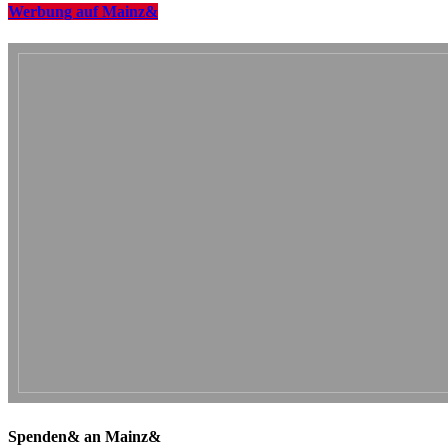
Werbung auf Mainz&
Spenden& an Mainz&