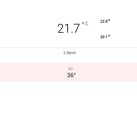
°
22.8
°
C
21.7
°
20.1
2.2kmh
SO.
36
°