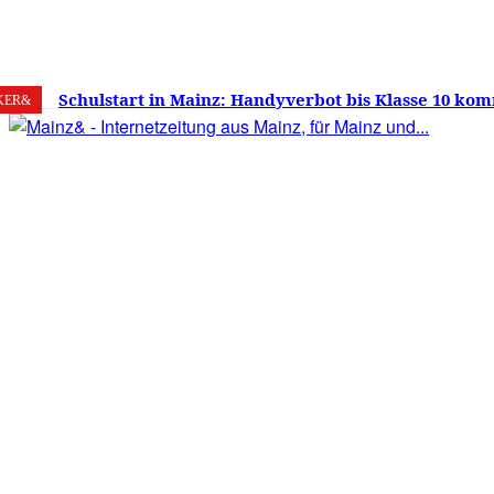
7. August 2026
Mainz
C
22.6
Schulstart in Mainz: Handyverbot bis Klasse 10 kom
KER&
Versprechen wie Lehrmittelfreiheit und Schuleinga
noch