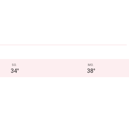
SO.
MO.
34
°
38
°