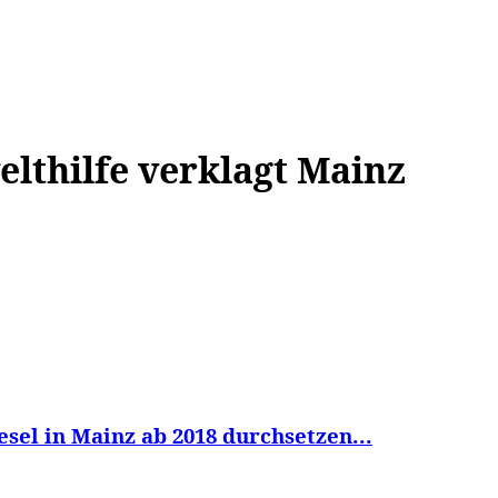
WISSEN&
VERKEHR&
FLUT AHRTAL&
NA
lthilfe verklagt Mainz
sel in Mainz ab 2018 durchsetzen...