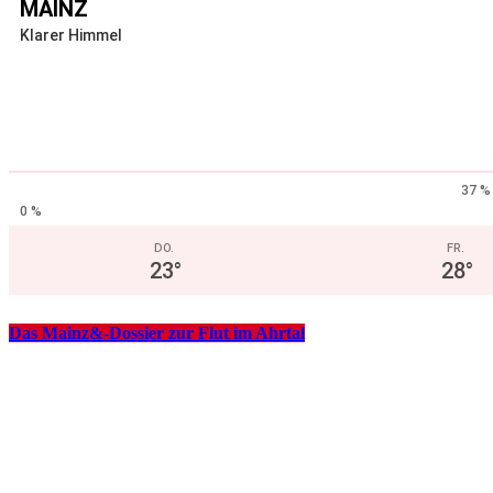
MAINZ
Klarer Himmel
37 %
0 %
DO.
FR.
23
°
28
°
Das Mainz&-Dossier zur Flut im Ahrtal