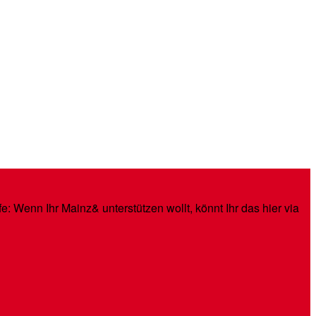
: Wenn Ihr Mainz& unterstützen wollt, könnt Ihr das hier via