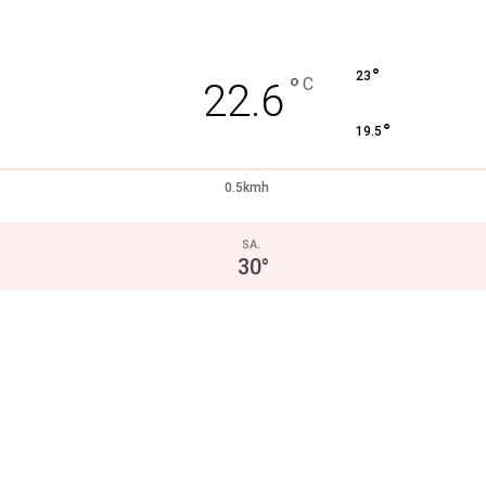
°
23
°
C
22.6
°
19.5
0.5kmh
SA.
30
°