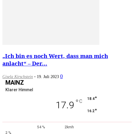
„Ich bin es noch Wert, dass man mich
anlacht“ – Der...
-
0
Gisela Kirschstein
19. Juli 2023
MAINZ
Klarer Himmel
°
18.4
°
C
17.9
°
16.2
54 %
2kmh
2 %