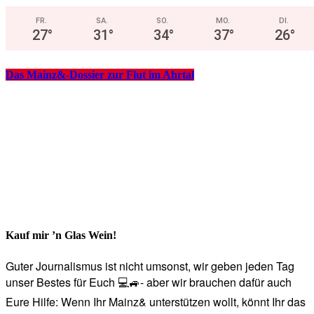
FR.
SA.
SO.
MO.
DI.
27
°
31
°
34
°
37
°
26
°
Das Mainz&-Dossier zur Flut im Ahrtal
Kauf mir ’n Glas Wein!
Guter Journalismus ist nicht umsonst, wir geben jeden Tag
unser Bestes für Euch 💻🚙- aber wir brauchen dafür auch
Eure Hilfe: Wenn Ihr Mainz& unterstützen wollt, könnt Ihr das