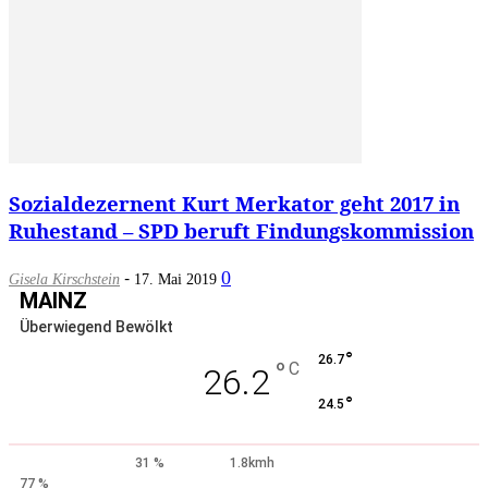
Sozialdezernent Kurt Merkator geht 2017 in
Ruhestand – SPD beruft Findungskommission
-
0
Gisela Kirschstein
17. Mai 2019
MAINZ
Überwiegend Bewölkt
°
26.7
°
C
26.2
°
24.5
31 %
1.8kmh
77 %