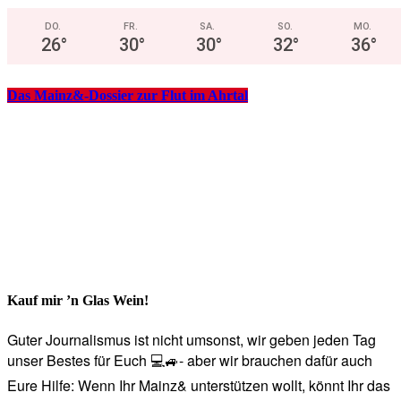
DO.
FR.
SA.
SO.
MO.
26
°
30
°
30
°
32
°
36
°
Das Mainz&-Dossier zur Flut im Ahrtal
Kauf mir ’n Glas Wein!
Guter Journalismus ist nicht umsonst, wir geben jeden Tag
unser Bestes für Euch 💻🚙- aber wir brauchen dafür auch
Eure Hilfe: Wenn Ihr Mainz& unterstützen wollt, könnt Ihr das