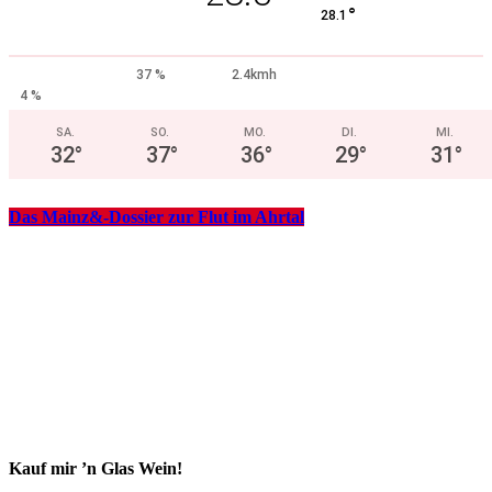
°
28.1
37 %
2.4kmh
4 %
SA.
SO.
MO.
DI.
MI.
32
°
37
°
36
°
29
°
31
°
Das Mainz&-Dossier zur Flut im Ahrtal
Kauf mir ’n Glas Wein!