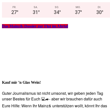
FR.
SA.
SO.
MO.
DI.
27
°
31
°
34
°
37
°
30
°
Das Mainz&-Dossier zur Flut im Ahrtal
Kauf mir ’n Glas Wein!
Guter Journalismus ist nicht umsonst, wir geben jeden Tag
unser Bestes für Euch 💻🚙- aber wir brauchen dafür auch
Eure Hilfe: Wenn Ihr Mainz& unterstützen wollt, könnt Ihr das