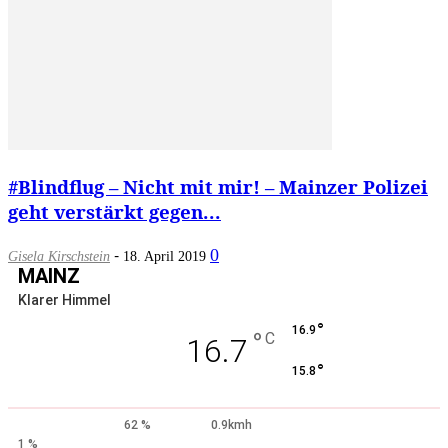
#Blindflug – Nicht mit mir! – Mainzer Polizei
geht verstärkt gegen...
-
0
Gisela Kirschstein
18. April 2019
MAINZ
Klarer Himmel
°
16.9
°
C
16.7
°
15.8
62 %
0.9kmh
1 %