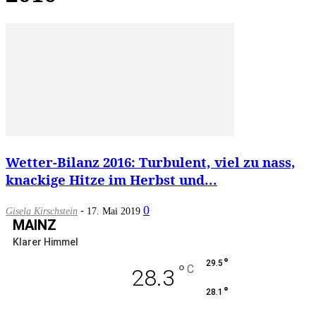
Wetter-Bilanz 2016: Turbulent, viel zu nass,
knackige Hitze im Herbst und...
-
0
Gisela Kirschstein
17. Mai 2019
MAINZ
Klarer Himmel
°
29.5
°
C
28.3
°
28.1