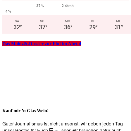
37 %
2.4kmh
4 %
SA.
SO.
MO.
DI.
MI.
32
°
37
°
36
°
29
°
31
°
Das Mainz&-Dossier zur Flut im Ahrtal
Kauf mir ’n Glas Wein!
Guter Journalismus ist nicht umsonst, wir geben jeden Tag
unser Bestes für Euch 💻🚙- aber wir brauchen dafür auch