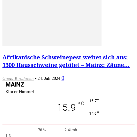
Afrikanische Schweinepest weitet sich aus:
1300 Hausschweine getötet – Mainz: Zäune...
-
0
Gisela Kirschstein
24. Juli 2024
MAINZ
Klarer Himmel
°
16.7
°
C
15.9
°
14.6
78 %
2.4kmh
1 %