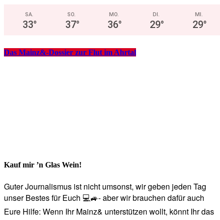
SA.
SO.
MO.
DI.
MI.
33
°
37
°
36
°
29
°
29
°
Das Mainz&-Dossier zur Flut im Ahrtal
Kauf mir ’n Glas Wein!
Guter Journalismus ist nicht umsonst, wir geben jeden Tag
unser Bestes für Euch 💻🚙- aber wir brauchen dafür auch
Eure Hilfe: Wenn Ihr Mainz& unterstützen wollt, könnt Ihr das